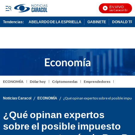
EN VIVO
Noticias Caracol En Vivo
Tendencias:
ABELARDO DE LA ESPRIELLA
GABINETE
DONALD TR
PUBLICIDAD
ECONOMÍA
Dólar hoy
Criptomonedas
Emprendedores
/
/
Noticias Caracol
ECONOMÍA
¿Qué opinan expertos sobre el posible impuest
¿Qué opinan expertos
sobre el posible impuesto