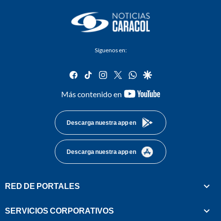
Síguenos en:
facebook
tiktok
instagram
twitter
whatsapp
google
youtube-
Más contenido en
footer
Descarga nuestra app en
Descarga nuestra app en
RED DE PORTALES
SERVICIOS CORPORATIVOS