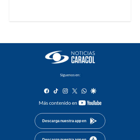
Síguenos en:
facebook
tiktok
instagram
twitter
whatsapp
google
youtube-
Más contenido en
footer
Descarga nuestra app en
Descarga nuestra app en