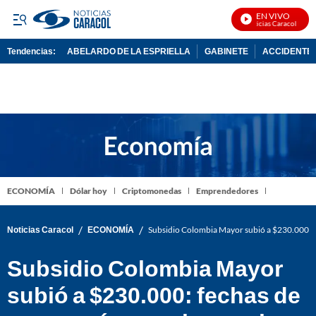
EN VIVO
Noticias Caracol En Viv
Tendencias:
ABELARDO DE LA ESPRIELLA
GABINETE
ACCIDENTE 
PUBLICIDAD
ECONOMÍA
Dólar hoy
Criptomonedas
Emprendedores
/
/
Noticias Caracol
ECONOMÍA
Subsidio Colombia Mayor subió a $230.000: f
Subsidio Colombia Mayor
subió a $230.000: fechas de