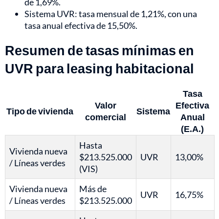
de 1,69%.
Sistema UVR: tasa mensual de 1,21%, con una
tasa anual efectiva de 15,50%.
Resumen de tasas mínimas en
UVR para leasing habitacional
Tasa
Valor
Efectiva
Tipo de vivienda
Sistema
comercial
Anual
(E.A.)
Hasta
Vivienda nueva
$213.525.000
UVR
13,00%
/ Líneas verdes
(VIS)
Vivienda nueva
Más de
UVR
16,75%
/ Líneas verdes
$213.525.000