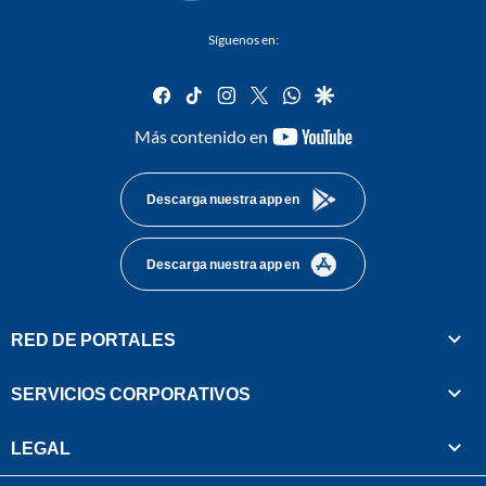
Síguenos en:
facebook
tiktok
instagram
twitter
whatsapp
google
youtube-
Más contenido en
footer
Descarga nuestra app en
Descarga nuestra app en
RED DE PORTALES
SERVICIOS CORPORATIVOS
LEGAL