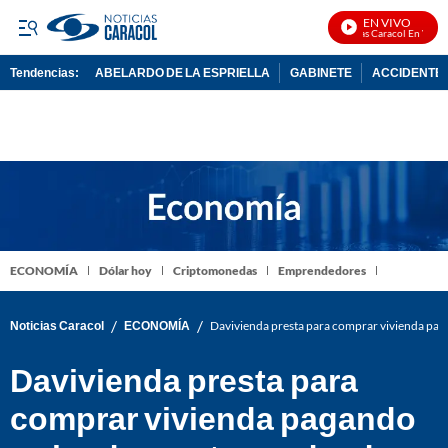
EN VIVO
Noticias Caracol En Vivo
Tendencias:
ABELARDO DE LA ESPRIELLA
GABINETE
ACCIDENTE 
PUBLICIDAD
ECONOMÍA
Dólar hoy
Criptomonedas
Emprendedores
/
/
Noticias Caracol
ECONOMÍA
Davivienda presta para comprar vivienda pagan
Davivienda presta para
comprar vivienda pagando