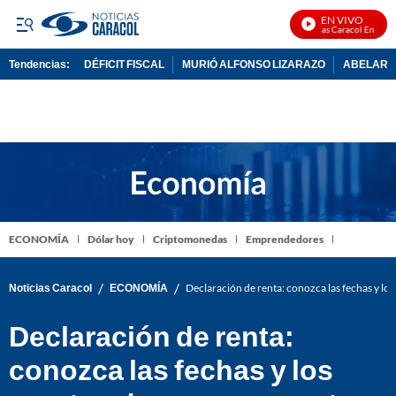
EN VIVO
Noticias Caracol En Vivo
Tendencias:
DÉFICIT FISCAL
MURIÓ ALFONSO LIZARAZO
ABELARDO
PUBLICIDAD
ECONOMÍA
Dólar hoy
Criptomonedas
Emprendedores
/
/
Noticias Caracol
ECONOMÍA
Declaración de renta: conozca las fechas y lo
Declaración de renta:
conozca las fechas y los