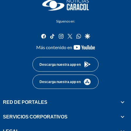
Síguenos en:
facebook
tiktok
instagram
twitter
whatsapp
google
youtube-
Más contenido en
footer
Descarga nuestra app en
Descarga nuestra app en
RED DE PORTALES
SERVICIOS CORPORATIVOS