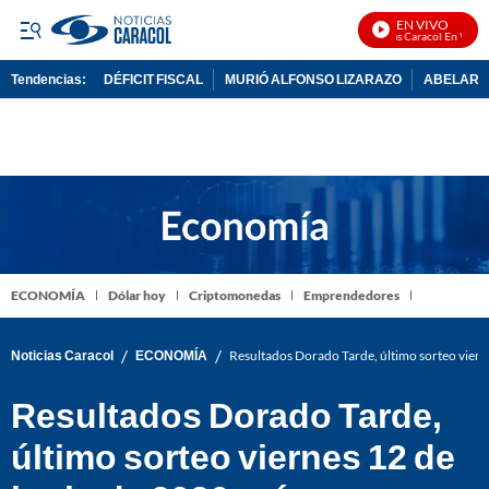
EN VIVO
Noticias Caracol En Vivo
Tendencias:
DÉFICIT FISCAL
MURIÓ ALFONSO LIZARAZO
ABELARDO
PUBLICIDAD
ECONOMÍA
Dólar hoy
Criptomonedas
Emprendedores
/
/
Noticias Caracol
ECONOMÍA
Resultados Dorado Tarde, último sorteo vier
Resultados Dorado Tarde,
último sorteo viernes 12 de