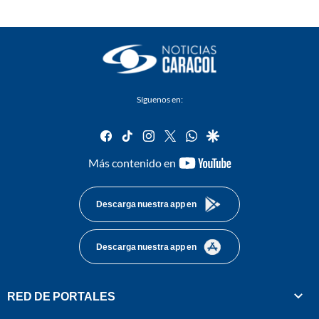
Síguenos en:
facebook
tiktok
instagram
twitter
whatsapp
google
youtube-
Más contenido en
footer
Descarga nuestra app en
Descarga nuestra app en
RED DE PORTALES