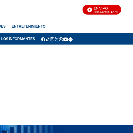
EN VIVO
Noticias Caracol En Vivo
JES
ENTRETENIMIENTO
facebook
tiktok
instagram
twitter
whatsapp
youtube
google
LOS INFORMANTES