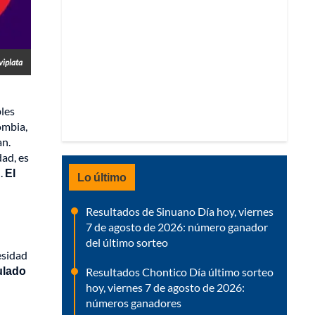
viplata
bles
ombia,
an.
dad, es
d.
El
Lo último
Resultados de Sinuano Día hoy, viernes
7 de agosto de 2026: número ganador
del último sorteo
esidad
culado
Resultados Chontico Día último sorteo
hoy, viernes 7 de agosto de 2026:
números ganadores