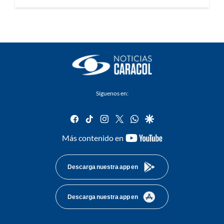
Síguenos en:
facebook
tiktok
instagram
twitter
whatsapp
google
youtube-
Más contenido en
footer
Descarga nuestra app en
Descarga nuestra app en