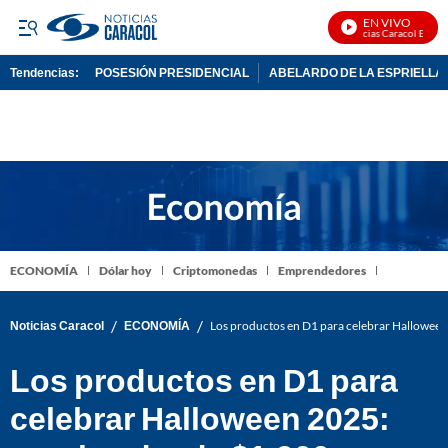
EN VIVO
Noticias Caracol En Vivo
Tendencias:
POSESIÓN PRESIDENCIAL
ABELARDO DE LA ESPRIELLA
PUBLICIDAD
ECONOMÍA
Dólar hoy
Criptomonedas
Emprendedores
/
/
Noticias Caracol
ECONOMÍA
Los productos en D1 para celebrar Halloween
Los productos en D1 para
celebrar Halloween 2025: