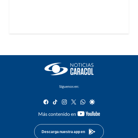
Síguenos en:
facebook
tiktok
instagram
twitter
whatsapp
google
youtube-
Más contenido en
footer
Descarga nuestra app en