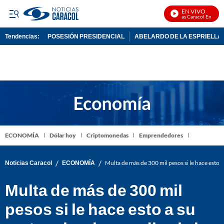
EN VIVO
Noticias Caracol En Vivo
Tendencias:
POSESIÓN PRESIDENCIAL
ABELARDO DE LA ESPRIELLA
PUBLICIDAD
ECONOMÍA
Dólar hoy
Criptomonedas
Emprendedores
/
/
Noticias Caracol
ECONOMÍA
Multa de más de 300 mil pesos si le hace esto a
Multa de más de 300 mil
pesos si le hace esto a su