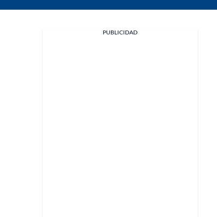
PUBLICIDAD
Facebook
X
Whatsapp
Copiar enlace
Telegram
LinkedIn