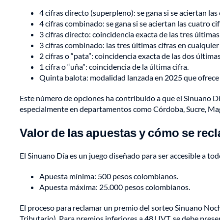
4 cifras directo (superpleno): se gana si se aciertan las
4 cifras combinado: se gana si se aciertan las cuatro ci
3 cifras directo: coincidencia exacta de las tres últimas 
3 cifras combinado: las tres últimas cifras en cualquier
2 cifras o “pata”: coincidencia exacta de las dos últimas
1 cifra o “uña”: coincidencia de la última cifra.
Quinta balota: modalidad lanzada en 2025 que ofrece pr
Este número de opciones ha contribuido a que el Sinuano Dí
especialmente en departamentos como Córdoba, Sucre, Magd
Valor de las apuestas y cómo se re
El Sinuano Día es un juego diseñado para ser accesible a todo
Apuesta mínima: 500 pesos colombianos.
Apuesta máxima: 25.000 pesos colombianos.
El proceso para reclamar un premio del sorteo Sinuano Noch
Tributario). Para premios inferiores a 48 UVT, se debe presen