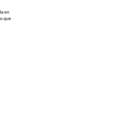
da en
so que