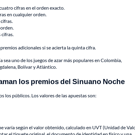
 cuatro cifras en el orden exacto.
fras en cualquier orden.
cifras.
 orden.
 cifras.
emios adicionales si se acierta la quinta cifra.
a sea uno de los juegos de azar más populares en Colombia,
alena, Bolívar y Atlántico.
claman los premios del Sinuano Noche
s los públicos. Los valores de las apuestas son:
e varía según el valor obtenido, calculado en UVT (Unidad de Val
tar el tiquete original, el documento de identidad en físico y una