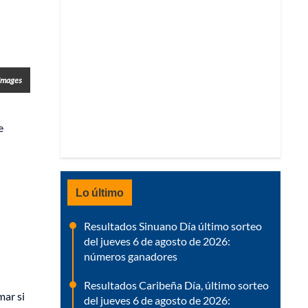
 Images
e
Lo último
Resultados Sinuano Día último sorteo
del jueves 6 de agosto de 2026:
números ganadores
Resultados Caribeña Día, último sorteo
mar si
del jueves 6 de agosto de 2026: