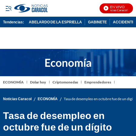
EN VIVO
Noticias Caracol En Viv
Tendencias:
ABELARDO DE LA ESPRIELLA
GABINETE
ACCIDENTE 
PUBLICIDAD
ECONOMÍA
Dólar hoy
Criptomonedas
Emprendedores
/
/
Noticias Caracol
ECONOMÍA
Tasa de desempleo en octubre fue de un dígito
Tasa de desempleo en
octubre fue de un dígito