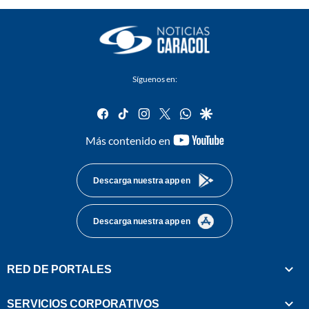
Síguenos en:
facebook
tiktok
instagram
twitter
whatsapp
google
youtube-
Más contenido en
footer
Descarga nuestra app en
Descarga nuestra app en
RED DE PORTALES
SERVICIOS CORPORATIVOS