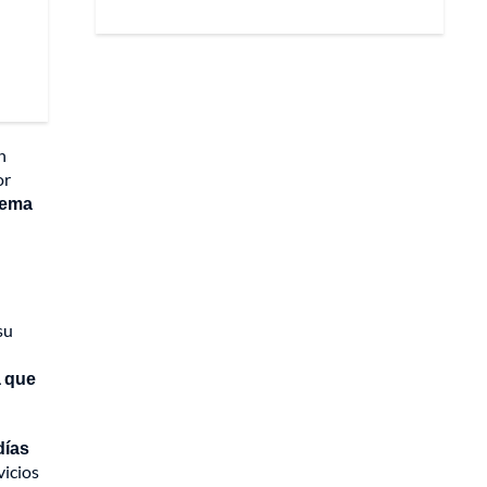
n
or
tema
su
a que
días
vicios