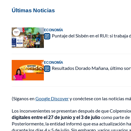
Últimas Noticias
ECONOMÍA
Puntaje del Sisbén en el RUI: si trabaja 
ECONOMÍA
Resultados Dorado Mañana, último sor
(Síganos en
Google Discover
y conéctese con las noticias m
Los inconvenientes se presentan después de que Colpensio
digitales entre el 27 de junio y el 3 de julio
como parte de 
Posteriormente, la entidad informó que esa actualización h
durante los días 4 y 5 de julio. Sin embargo, varios usuarios 