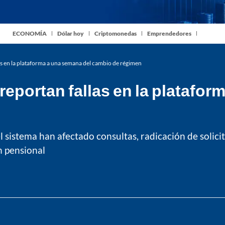
ECONOMÍA
Dólar hoy
Criptomonedas
Emprendedores
s en la plataforma a una semana del cambio de régimen
eportan fallas en la platafo
el sistema han afectado consultas, radicación de solic
n pensional