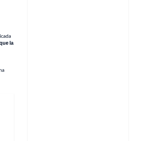
licada
que la
una