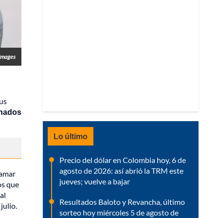
 Images
sus
onados
Lo último
Precio del dólar en Colombia hoy, 6 de
agosto de 2026: así abrió la TRM este
ramar
jueves; vuelve a bajar
os que
al
Resultados Baloto y Revancha, último
julio.
sorteo hoy miércoles 5 de agosto de