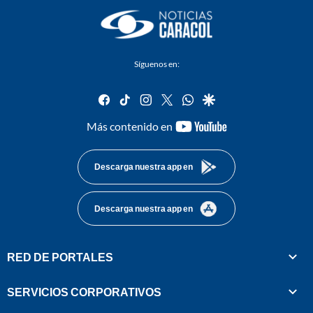
Síguenos en:
facebook
tiktok
instagram
twitter
whatsapp
google
youtube-
Más contenido en
footer
Descarga nuestra app en
Descarga nuestra app en
RED DE PORTALES
SERVICIOS CORPORATIVOS