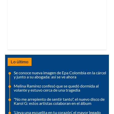
Lo último
Se conoce nueva imagen de Epa Colombia en la cárcel
y junto a su abogada: así se ve ahora
Melina Ramírez confesó que se quedó dormida al
volante y estuvo cerca de una tragedia
"No me arrepiento de sentir tanto", el nuevo disco de
Karol G: estos artistas colaboran en el álbum
‘Lleva una escuelita en tu corazón’, el mayor legado