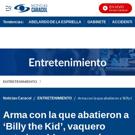
EN VIVO
Noticias Caracol En Vi
Tendencias:
ABELARDO DE LA ESPRIELLA
GABINETE
ACCIDENTE 
PUBLICIDAD
ENTRETENIMIENTO
/
/
Noticias Caracol
ENTRETENIMIENTO
Arma con la que abatieron a ‘Billy t
Arma con la que abatieron a
‘Billy the Kid’, vaquero