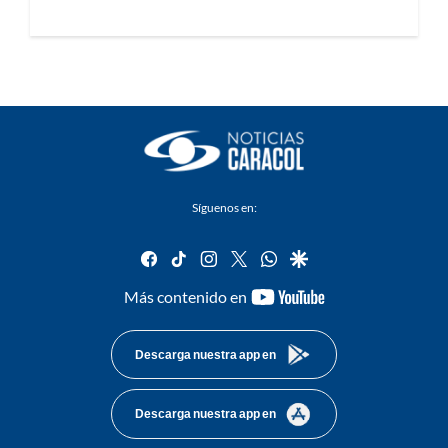
Síguenos en:
facebook
tiktok
instagram
twitter
whatsapp
google
youtube-
Más contenido en
footer
Descarga nuestra app en
Descarga nuestra app en