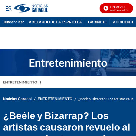
EN VIVO
Noticias Caracol En Vivo
Tendencias:
ABELARDO DE LA ESPRIELLA
GABINETE
ACCIDENTE 
PUBLICIDAD
ENTRETENIMIENTO
/
/
Noticias Caracol
ENTRETENIMIENTO
¿Beéle y Bizarrap? Los artistas causa
¿Beéle y Bizarrap? Los
artistas causaron revuelo al