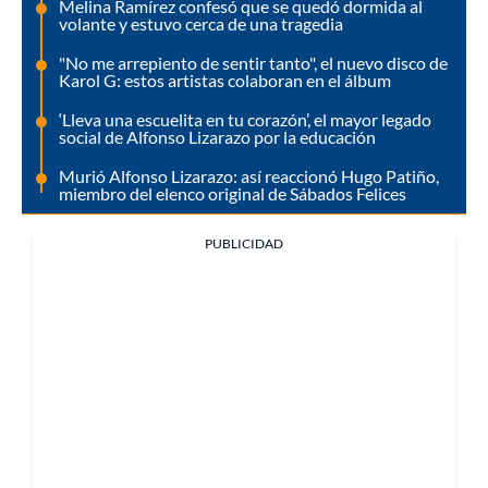
Melina Ramírez confesó que se quedó dormida al
volante y estuvo cerca de una tragedia
"No me arrepiento de sentir tanto", el nuevo disco de
Karol G: estos artistas colaboran en el álbum
‘Lleva una escuelita en tu corazón’, el mayor legado
social de Alfonso Lizarazo por la educación
Murió Alfonso Lizarazo: así reaccionó Hugo Patiño,
miembro del elenco original de Sábados Felices
PUBLICIDAD