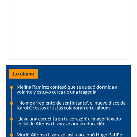
Lo último
Melina Ramírez confesó que se quedó dormida al
volante y estuvo cerca de una tragedia
"No me arrepiento de sentir tanto", el nuevo disco de
Karol G: estos artistas colaboran en el álbum
‘Lleva una escuelita en tu corazón’, el mayor legado
social de Alfonso Lizarazo por la educación
Murió Alfonso Lizarazo: así reaccionó Hugo Patiño,