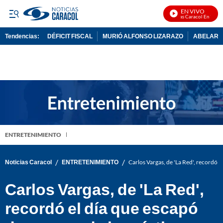
EN VIVO
Noticias Caracol En Vivo
Tendencias:
DÉFICIT FISCAL
MURIÓ ALFONSO LIZARAZO
ABELARDO
PUBLICIDAD
ENTRETENIMIENTO
/
/
Noticias Caracol
ENTRETENIMIENTO
Carlos Vargas, de 'La Red', recordó e
Carlos Vargas, de 'La Red',
recordó el día que escapó