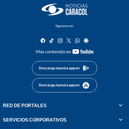
Síguenos en:
facebook
tiktok
instagram
twitter
whatsapp
google
youtube-
Más contenido en
footer
Descarga nuestra app en
Descarga nuestra app en
RED DE PORTALES
SERVICIOS CORPORATIVOS