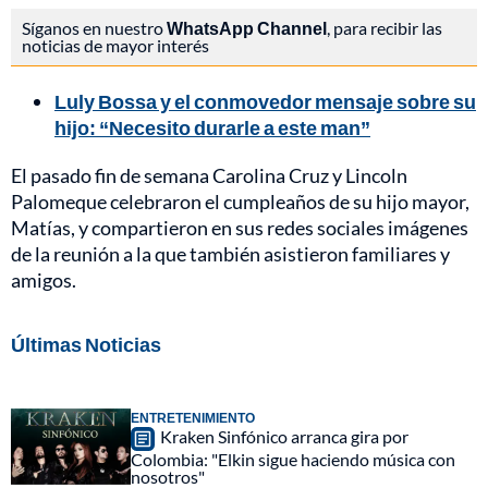
Síganos en nuestro
WhatsApp Channel
, para recibir las
noticias de mayor interés
Luly Bossa y el conmovedor mensaje sobre su
hijo: “Necesito durarle a este man”
El pasado fin de semana Carolina Cruz y Lincoln
Palomeque celebraron el cumpleaños de su hijo mayor,
Matías, y compartieron en sus redes sociales imágenes
de la reunión a la que también asistieron familiares y
amigos.
Últimas Noticias
ENTRETENIMIENTO
Kraken Sinfónico arranca gira por
Colombia: "Elkin sigue haciendo música con
nosotros"