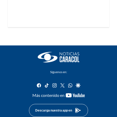
Síguenos en:
facebook
tiktok
instagram
twitter
whatsapp
google
youtube-
Más contenido en
footer
Descarga nuestra app en