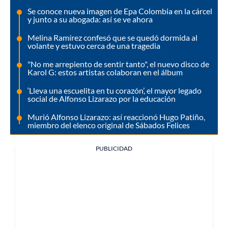
Se conoce nueva imagen de Epa Colombia en la cárcel
y junto a su abogada: así se ve ahora
Melina Ramírez confesó que se quedó dormida al
volante y estuvo cerca de una tragedia
"No me arrepiento de sentir tanto", el nuevo disco de
Karol G: estos artistas colaboran en el álbum
‘Lleva una escuelita en tu corazón’, el mayor legado
social de Alfonso Lizarazo por la educación
Murió Alfonso Lizarazo: así reaccionó Hugo Patiño,
miembro del elenco original de Sábados Felices
PUBLICIDAD