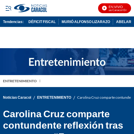
EN VIVO
Noticias Caracol En Vivo
Tendencias:
DÉFICIT FISCAL
MURIÓ ALFONSO LIZARAZO
ABELARDO
PUBLICIDAD
ENTRETENIMIENTO
/
/
Noticias Caracol
ENTRETENIMIENTO
Carolina Cruz comparte contundente 
Carolina Cruz comparte
contundente reflexión tras