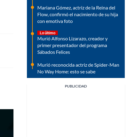
Mariana Gómez, actriz de la Reina del
Flow, confirmó el nacimiento de su hija
con emotiva foto
Lo último
Murió Alfonso Lizarazo, creador y
primer presentador del programa
Sábados Felices
Murió reconocida actriz de Spider-Man
No Way Home: esto se sabe
PUBLICIDAD