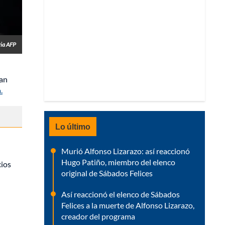
via AFP
ran
.
Lo último
Murió Alfonso Lizarazo: así reaccionó
Hugo Patiño, miembro del elenco
cios
original de Sábados Felices
Así reaccionó el elenco de Sábados
Felices a la muerte de Alfonso Lizarazo,
creador del programa