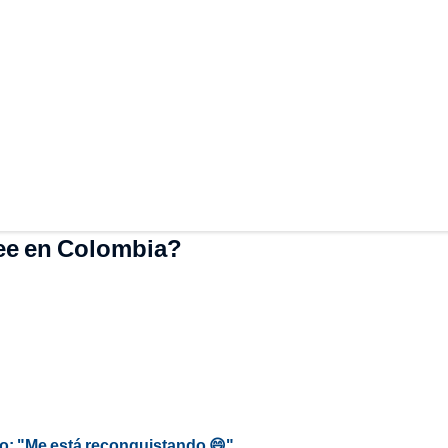
ee en Colombia?
io: "Me está reconquistando 😄"