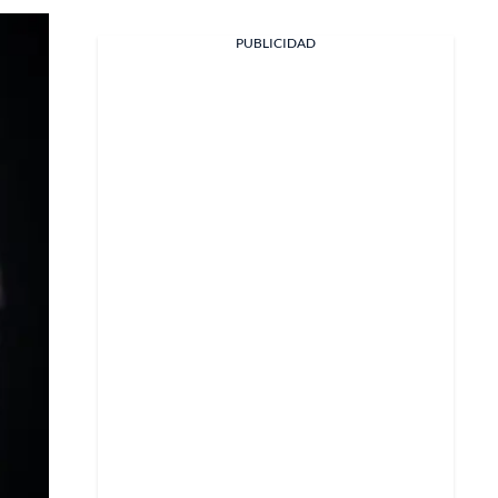
PUBLICIDAD
Facebook
X
Whatsapp
Copiar enlace
Telegram
LinkedIn