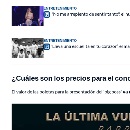
ENTRETENIMIENTO
"No me arrepiento de sentir tanto", el n
ENTRETENIMIENTO
‘Lleva una escuelita en tu corazón’, el 
¿Cuáles son los precios para el con
El valor de las boletas para la presentación del 'big boss'
va 