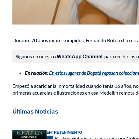
Durante 70 años ininterrumpidos, Fernando Botero ha retrat
Síganos en nuestro
WhatsApp Channel
, para recibir las
En relación:
En estos lugares de Bogotá reposan coleccion
Empezó a acariciar la inmortalidad cuando tenía 16 años, no
primeras acuarelas e ilustraciones en esa Medellín remota de
Últimas Noticias
ENTRETENIMIENTO
Kraken Sinfónico arranca gira por Colo