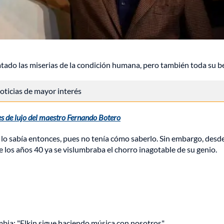
ado las miserias de la condición humana, pero también toda su be
 noticias de mayor interés
es de lujo del maestro Fernando Botero
 lo sabía entonces, pues no tenía cómo saberlo. Sin embargo, desd
 los años 40 ya se vislumbraba el chorro inagotable de su genio.
mbia: "Elkin sigue haciendo música con nosotros"