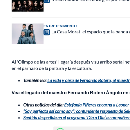
ENTRETENIMIENTO
La Casa Morat: el espacio que la banda
Al 'Olimpo de las artes' llegaría después y su arribo sería ine
en el parnaso de la pintura y la escultura.
También lea:
La vida y obra de Fernando Botero, el maest
Vea el legado del maestro Fernando Botero Ángulo en e
Otras noticias del día:
Estefanía Piñeres encarna a Leonor 
“Soy perfecta así como soy": contundente respuesta de Sel
Sentida despedida en el programa ‘Día a Día’ a compañero