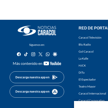
RED DE PORTA
Caracol Televisión
Blu Radio
Síguenos en:
Gol Caracol
facebook
tiktok
instagram
twitter
whatsapp
google
La Kalle
youtube-
Más contenido en
HJCK
footer
DiTu
Descarga nuestra app en
El Espectador
Teatro Mayor
Descarga nuestra app en
Caracol Internacional
Caracol Corporativo
Caracol Next