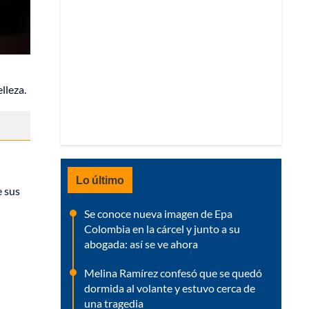
lleza.
Lo último
e sus
Se conoce nueva imagen de Epa
Colombia en la cárcel y junto a su
abogada: así se ve ahora
Melina Ramírez confesó que se quedó
dormida al volante y estuvo cerca de
una tragedia