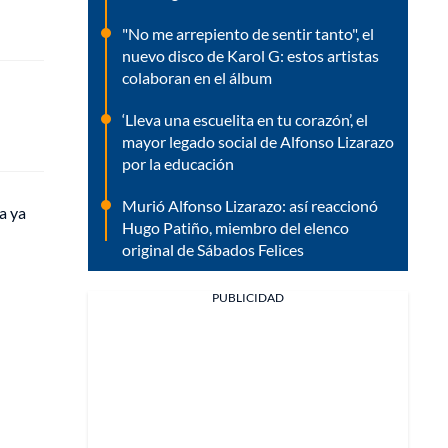
"No me arrepiento de sentir tanto", el
nuevo disco de Karol G: estos artistas
colaboran en el álbum
‘Lleva una escuelita en tu corazón’, el
mayor legado social de Alfonso Lizarazo
por la educación
Murió Alfonso Lizarazo: así reaccionó
va ya
Hugo Patiño, miembro del elenco
original de Sábados Felices
PUBLICIDAD