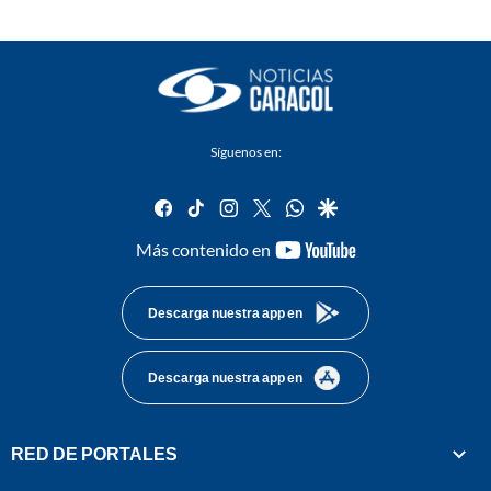
Síguenos en:
facebook
tiktok
instagram
twitter
whatsapp
google
youtube-
Más contenido en
footer
Descarga nuestra app en
Descarga nuestra app en
RED DE PORTALES