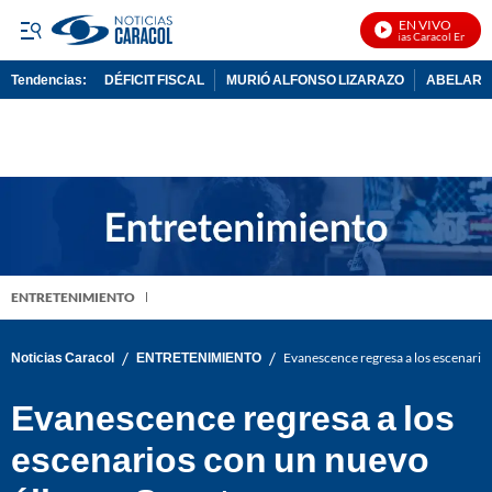
EN VIVO
Noticias Caracol En Vivo
Tendencias:
DÉFICIT FISCAL
MURIÓ ALFONSO LIZARAZO
ABELARDO
PUBLICIDAD
ENTRETENIMIENTO
/
/
Noticias Caracol
ENTRETENIMIENTO
Evanescence regresa a los escenario
Evanescence regresa a los
escenarios con un nuevo