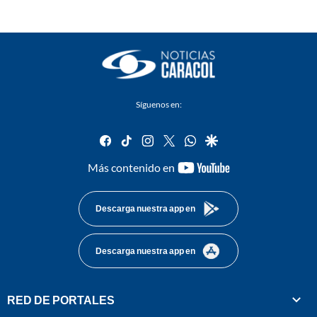
Síguenos en:
facebook
tiktok
instagram
twitter
whatsapp
google
youtube-
Más contenido en
footer
Descarga nuestra app en
Descarga nuestra app en
RED DE PORTALES