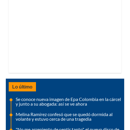
Lo último
Se conoce nueva imagen de Epa Colombia en la cárcel
y junto a su abogada: así se ve ahora
Melina Ramírez confesó que se quedó dormida al
volante y estuvo cerca de una tragedia
"No me arrepiento de sentir tanto", el nuevo disco de