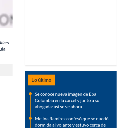
illers
ula:
Lo último
Se conoce nueva imagen de Epa
Colombia en la cárcel y junto a su
abogada: así se ve ahora
Melina Ramírez confesó que se quedó
dormida al volante y estuvo cerca de