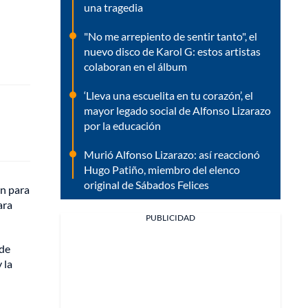
una tragedia
"No me arrepiento de sentir tanto", el
nuevo disco de Karol G: estos artistas
colaboran en el álbum
‘Lleva una escuelita en tu corazón’, el
mayor legado social de Alfonso Lizarazo
por la educación
Murió Alfonso Lizarazo: así reaccionó
Hugo Patiño, miembro del elenco
original de Sábados Felices
ón para
ara
PUBLICIDAD
 de
 la