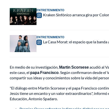
ENTRETENIMIENTO
Kraken Sinfónico arranca gira por Colo
ENTRETENIMIENTO
La Casa Morat: el espacio que la banda
En medio de su investigación,
Martin Scorsese
acudió al Va
este caso, el
papa Francisco
. Según confirmaron desde el Va
compartir sus ideas y conocimientos sobre la vida del perso
"El diálogo entre Martin Scorsese y el papa Francisco conti
Jesús tiene un encanto y un valor extraordinarios", informó en
Educación, Antonio Spadaro.
Premios Oscar enfrentan indignación digital por no 