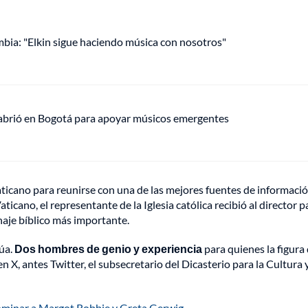
mbia: "Elkin sigue haciendo música con nosotros"
 abrió en Bogotá para apoyar músicos emergentes
ticano para reunirse con una de las mejores fuentes de informaci
ticano, el representante de la Iglesia católica recibió al director p
naje bíblico más importante.
núa.
Dos hombres de genio y experiencia
para quienes la figura
 X, antes Twitter, el subsecretario del Dicasterio para la Cultura y
nominar a Margot Robbie y Greta Gerwig