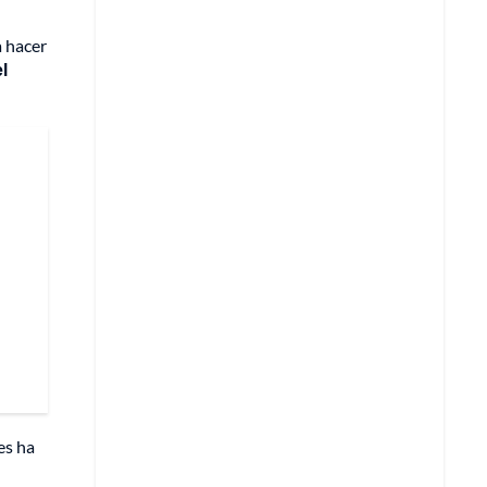
a hacer
l
es ha