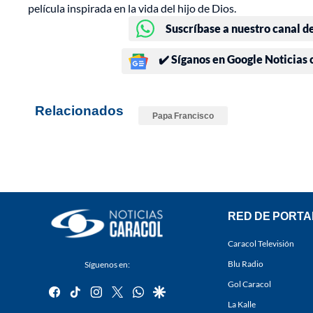
película inspirada en la vida del hijo de Dios.
Suscríbase a nuestro canal d
✔️ Síganos en Google Noticias
Relacionados
Papa Francisco
RED DE PORTA
Caracol Televisión
Blu Radio
Síguenos en:
Gol Caracol
facebook
tiktok
instagram
twitter
whatsapp
google
La Kalle