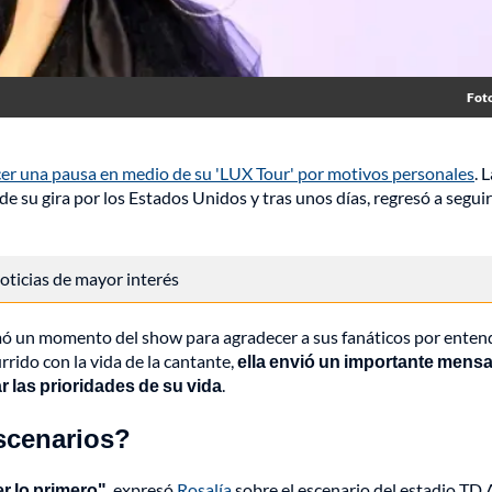
Fot
acer una pausa en medio de su 'LUX Tour' por motivos personales
. 
e su gira por los Estados Unidos y tras unos días, regresó a seguir
 noticias de mayor interés
tomó un momento del show para agradecer a sus fanáticos por enten
rido con la vida de la cantante,
ella envió un importante mensa
 las prioridades de su vida
.
escenarios?
r lo primero"
, expresó
Rosalía
sobre el escenario del estadio TD