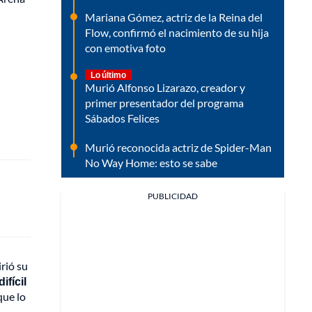
Mariana Gómez, actriz de la Reina del
Flow, confirmó el nacimiento de su hija
con emotiva foto
Lo último
Murió Alfonso Lizarazo, creador y
primer presentador del programa
Sábados Felices
Murió reconocida actriz de Spider-Man
No Way Home: esto se sabe
PUBLICIDAD
irió su
fícil
que lo