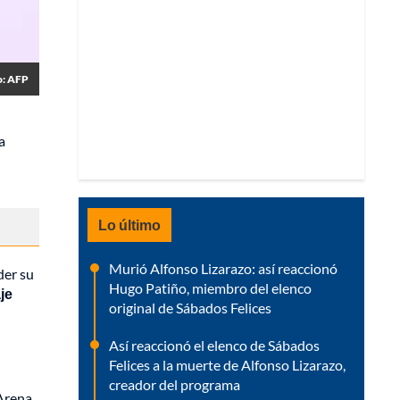
o: AFP
La
Lo último
Murió Alfonso Lizarazo: así reaccionó
der su
Hugo Patiño, miembro del elenco
je
original de Sábados Felices
Así reaccionó el elenco de Sábados
Felices a la muerte de Alfonso Lizarazo,
creador del programa
 Arena