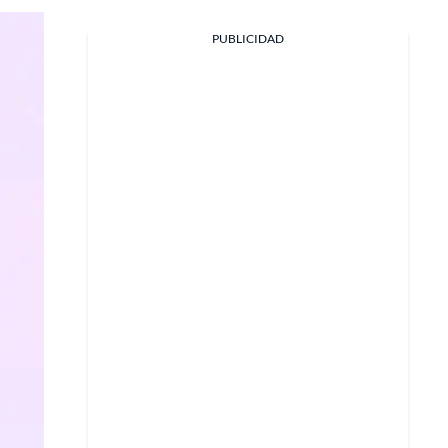
PUBLICIDAD
Facebook
X
Whatsapp
Copiar enlace
Telegram
LinkedIn