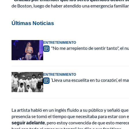
de Boston, luego de haber atendido una emergencia familiar q
Últimas Noticias
ENTRETENIMIENTO
"No me arrepiento de sentir tanto", el n
ENTRETENIMIENTO
‘Lleva una escuelita en tu corazón’, el 
La artista habló en un inglés fluido a su público y señaló qu
presencia se tomó el tiempo que necesitaba para estar con e
seguir adelante
, pero estoy convencida de que esto merece
haré con todo el amor que tengo", les dijo a sus fanáticos.