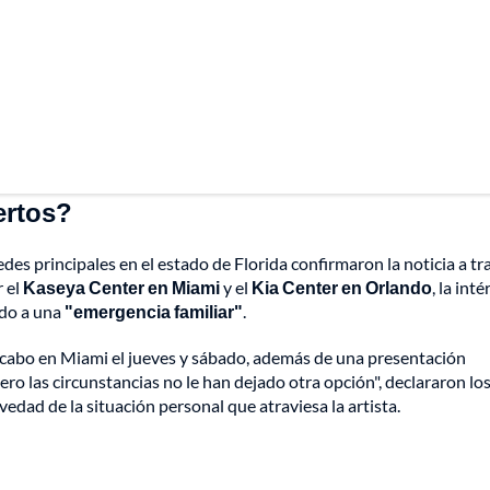
ertos?
sedes principales en el estado de Florida confirmaron la noticia a tr
r el
Kaseya Center en Miami
y el
Kia Center en Orlando
, la int
ido a una
"emergencia familiar"
.
a cabo en Miami el jueves y sábado, además de una presentación
o las circunstancias no le han dejado otra opción", declararon lo
edad de la situación personal que atraviesa la artista.