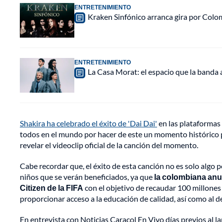
ENTRETENIMIENTO
Kraken Sinfónico arranca gira por Colo
ENTRETENIMIENTO
La Casa Morat: el espacio que la banda
Shakira ha celebrado el éxito de 'Dai Dai'
en las plataformas 
todos en el mundo por hacer de este un momento histórico par
revelar el videoclip oficial de la canción del momento.
Cabe recordar que, el éxito de esta canción no es solo algo p
niños que se verán beneficiados, ya que
la colombiana anu
Citizen de la FIFA
con el objetivo de recaudar 100 millones d
proporcionar acceso a la educación de calidad, así como al d
En entrevista con Noticias Caracol En Vivo días previos al la