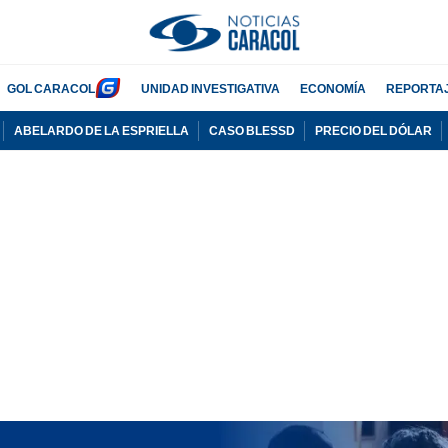
GOL CARACOL
UNIDAD INVESTIGATIVA
ECONOMÍA
REPORTA
ABELARDO DE LA ESPRIELLA
CASO BLESSD
PRECIO DEL DÓLAR
PUBLICIDAD