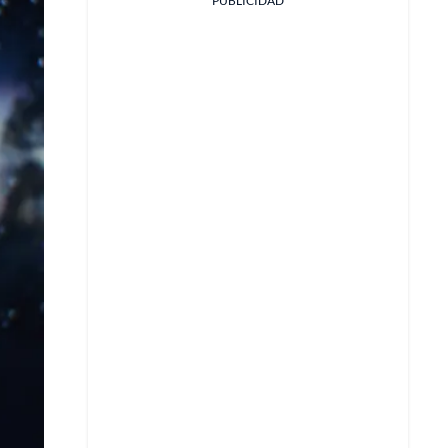
PUBLICIDAD
Facebook
X
Whatsapp
Copiar enlace
Telegram
LinkedIn