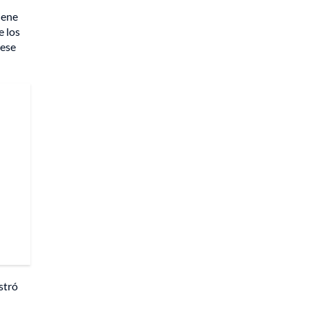
iene
e los
 ese
stró