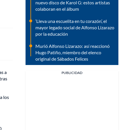
nuevo disco de Karol G: estos artistas
colaboran en el álbum
‘Lleva una escuelita en tu corazón’, el
mayor legado social de Alfonso Lizarazo
por la educación
Murió Alfonso Lizarazo: así reaccionó
Hugo Patiño, miembro del elenco
original de Sábados Felices
as a
PUBLICIDAD
tras
a los
0