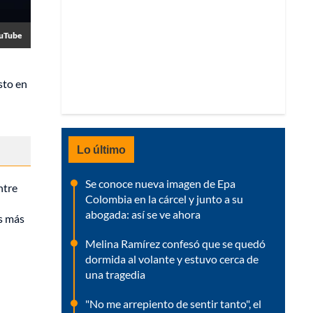
ouTube
sto en
Lo último
Se conoce nueva imagen de Epa
ntre
Colombia en la cárcel y junto a su
abogada: así se ve ahora
os más
Melina Ramírez confesó que se quedó
dormida al volante y estuvo cerca de
una tragedia
"No me arrepiento de sentir tanto", el