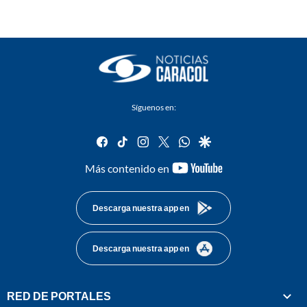
Síguenos en:
facebook
tiktok
instagram
twitter
whatsapp
google
youtube-
Más contenido en
footer
Descarga nuestra app en
Descarga nuestra app en
RED DE PORTALES