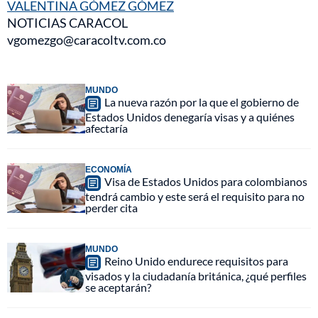
VALENTINA GÓMEZ GÓMEZ
NOTICIAS CARACOL
vgomezgo@caracoltv.com.co
MUNDO
La nueva razón por la que el gobierno de
Estados Unidos denegaría visas y a quiénes
afectaría
ECONOMÍA
Visa de Estados Unidos para colombianos
tendrá cambio y este será el requisito para no
perder cita
MUNDO
Reino Unido endurece requisitos para
visados y la ciudadanía británica, ¿qué perfiles
se aceptarán?