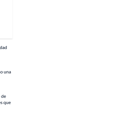
edad
mo una
ó de
es que