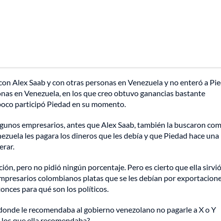
con Alex Saab y con otras personas en Venezuela y no enteró a Pi
sonas en Venezuela, en los que creo obtuvo ganancias bastante
mpoco participó Piedad en su momento.
lgunos empresarios, antes que Alex Saab, también la buscaron co
ezuela les pagara los dineros que les debía y que Piedad hace una
erar.
ión, pero no pidió ningún porcentaje. Pero es cierto que ella sirvi
empresarios colombianos platas que se les debían por exportacion
onces para qué son los políticos.
 donde le recomendaba al gobierno venezolano no pagarle a X o Y
a los que ella recomendaba?