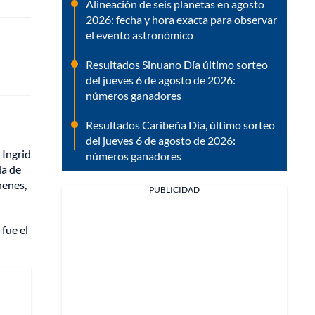
Alineación de seis planetas en agosto
2026: fecha y hora exacta para observar
el evento astronómico
Resultados Sinuano Día último sorteo
del jueves 6 de agosto de 2026:
números ganadores
Resultados Caribeña Día, último sorteo
del jueves 6 de agosto de 2026:
 Ingrid
números ganadores
da de
henes,
PUBLICIDAD
 fue el