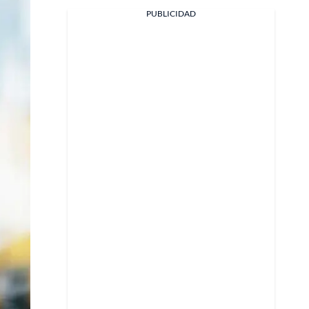
PUBLICIDAD
Facebook
X
Whatsapp
Copiar enlace
Telegram
LinkedIn