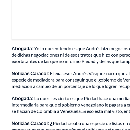
Abogada:
Yo lo que entiendo es que Andrés hizo negocios 
de dichas negociaciones ni de esos tratos que hizo con per
exorbitantes de las que no informó Piedad y de las que ta
Noticias Caracol:
El exasesor Andrés Vásquez narra que a
especie de mediadora para conseguir que el gobierno de Ven
mediación a cambio de un porcentaje de lo que logren recup
Abogada:
Lo que sí es cierto es que Piedad hace una mediac
intermediaria para que el gobierno venezolano le pagara a 
se hacían de Colombia a Venezuela. Si eso está mal visto, ent
Noticias Caracol: ¿
Piedad creaba una especie de listas en
empresarios supuestamente afines al uribismo y sí pagarle 