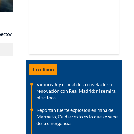
y
pecto?
Lo último
Vinícius Jr y el final de la novela de su
renovación con Real Madrid; ni se mira,
ni se toca
Reportan fuerte explosión en mina de
Marmato, Caldas: esto es lo que se sabe
de la emergencia