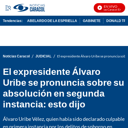
EN VIVO
Noticias Caracol En Vivo
Tendencias:
ABELARDO DE LA ESPRIELLA
GABINETE
DONALD TR
PUBLICIDAD
/
/
Noticias Caracol
JUDICIAL
El expresidente Álvaro Uribe se pronuncia sobre
El expresidente Álvaro
Uribe se pronuncia sobre su
absolución en segunda
instancia: esto dijo
Álvaro Uribe Vélez, quien había sido declarado culpable
en primera instancia por los delitos de soborno en