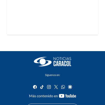
Síguenos en:
facebook
tiktok
instagram
twitter
whatsapp
google
youtube-
Más contenido en
footer