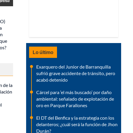
prensa
PO)
a
en
 que
vos?
Lo último
Exarquero del Junior de Barranquilla
sufrió grave accidente de tránsito, pero
acabó detenido
n de la
ciación
Cárcel para ‘el más buscado’ por daño
ambiental: señalado de explotación de
l
oro en Parque Farallones
El DT del Benfica y la estrategia con los
delanteros; ¿cuál será la función de Jhon
Durán?