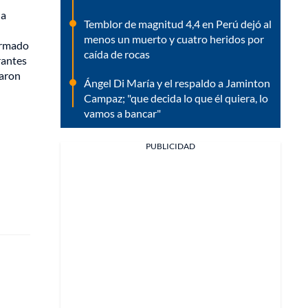
la
Temblor de magnitud 4,4 en Perú dejó al
menos un muerto y cuatro heridos por
 armado
caída de rocas
rantes
saron
Ángel Di María y el respaldo a Jaminton
Campaz; "que decida lo que él quiera, lo
vamos a bancar"
PUBLICIDAD