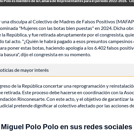
lo Polo es miembro de la Cámara de Representantes para el período 2022-2026.
Col
 una disculpa al Colectivo de Madres de Falsos Positivos (MAFA
nominada "Mujeres con las botas bien puestas" en 2024. Dicha obr
e la República, y fue retirada abruptamente por el congresista, qui
ido tal acto. "¿Quién le habrá pagado a esos presuntos campesinos
ara poner estas botas, haciendo apología a los 6.402 falsos positi
la basura", dijo el congresista en su momento.
 noticias de mayor interés
greso de la República concertar una reprogramación y reinstalació
fue retirada. Este proceso debe hacerse en coordinación con la Aso
ación Rinconesarte. Con este acto, y el objetivo de garantizar la
udicial pretende dignificar al colectivo afectado por las acciones de
Miguel Polo Polo en sus redes sociales