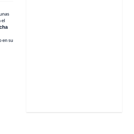
gunas
 el
acha
o en su