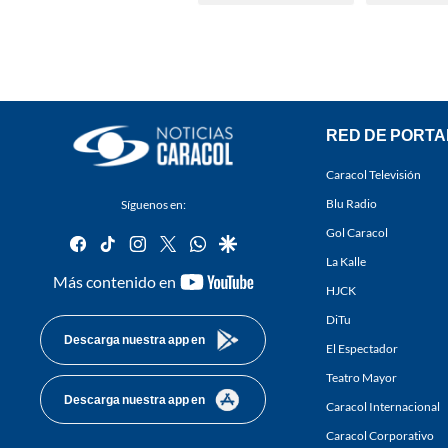
RED DE PORTA
Caracol Televisión
Blu Radio
Síguenos en:
Gol Caracol
facebook
tiktok
instagram
twitter
whatsapp
google
La Kalle
youtube-
Más contenido en
HJCK
footer
DiTu
Descarga nuestra app en
El Espectador
Teatro Mayor
Descarga nuestra app en
Caracol Internacional
Caracol Corporativo