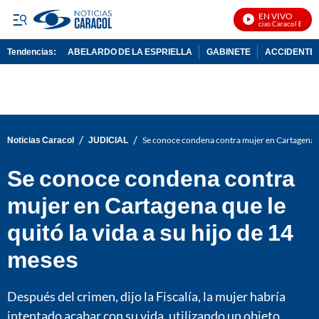
EN VIVO
Noticias Caracol En Vivo
Tendencias:
ABELARDO DE LA ESPRIELLA
GABINETE
ACCIDENTE 
PUBLICIDAD
/
/
Noticias Caracol
JUDICIAL
Se conoce condena contra mujer en Cartagena que
Se conoce condena contra
mujer en Cartagena que le
quitó la vida a su hijo de 14
meses
Después del crimen, dijo la Fiscalía, la mujer habría
intentado acabar con su vida, utilizando un objeto