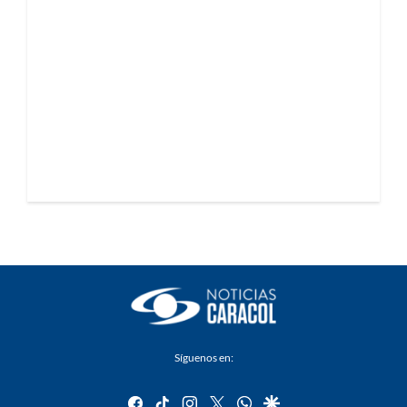
Síguenos en:
facebook
tiktok
instagram
twitter
whatsapp
google