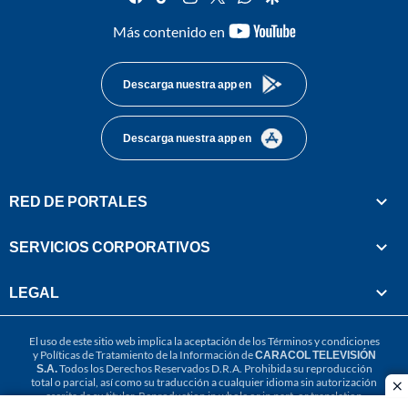
youtube-
Más contenido en
footer
Descarga nuestra app en
Descarga nuestra app en
RED DE PORTALES
SERVICIOS CORPORATIVOS
LEGAL
El uso de este sitio web implica la aceptación de los
Términos y condiciones
y
Políticas de Tratamiento de la Información
de
CARACOL TELEVISIÓN
S.A.
Todos los Derechos Reservados D.R.A. Prohibida su reproducción
total o parcial, así como su traducción a cualquier idioma sin autorización
cl
escrita de su titular. Reproduction in whole or in part, or translation