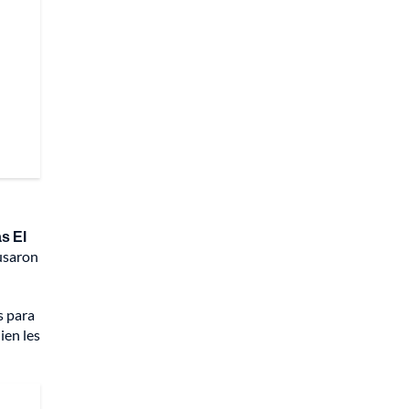
s El
 usaron
s para
ien les