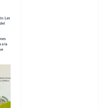
to. Las
 del
ones
 a la
ue