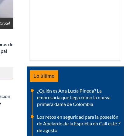
Caracol
oras de
ipal
Lo último
¿Quién es Ana Lucía Pineda? La
gación
empresaria que llega como la nueva
o
primera dama de Colombia
Los retos en seguridad para la posesión
de Abelardo de la Espriella en Cali este 7
de agosto