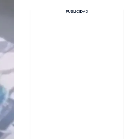
PUBLICIDAD
Facebook
X
Whatsapp
Copiar enlace
Telegram
LinkedIn