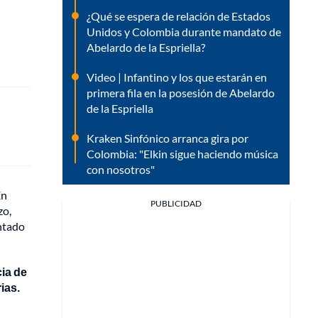
¿Qué se espera de relación de Estados
Unidos y Colombia durante mandato de
Abelardo de la Espriella?
Video | Infantino y los que estarán en
primera fila en la posesión de Abelardo
de la Espriella
Kraken Sinfónico arranca gira por
Colombia: "Elkin sigue haciendo música
con nosotros"
En
PUBLICIDAD
zo,
entado
cia de
ias.