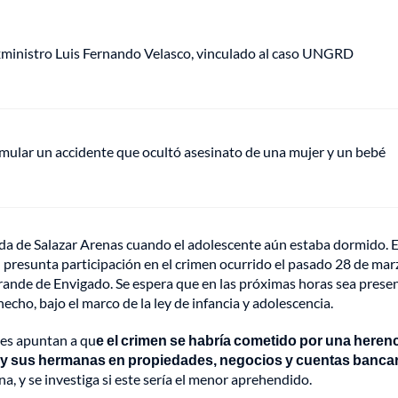
xministro Luis Fernando Velasco, vinculado al caso UNGRD
ular un accidente que ocultó asesinato de una mujer y un bebé
enda de Salazar Arenas cuando el adolescente aún estaba dormido. 
u presunta participación en el crimen ocurrido el pasado 28 de mar
agrande de Envigado. Se espera que en las próximas horas sea pres
echo, bajo el marco de la ley de infancia y adolescencia.
nes apuntan a qu
e el crimen se habría cometido por una heren
ia y sus hermanas en propiedades, negocios y cuentas bancar
a, y se investiga si este sería el menor aprehendido.