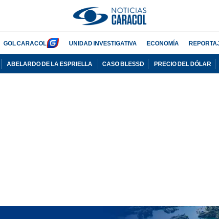
GOL CARACOL
UNIDAD INVESTIGATIVA
ECONOMÍA
REPORTA
ABELARDO DE LA ESPRIELLA
CASO BLESSD
PRECIO DEL DÓLAR
PUBLICIDAD