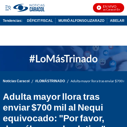
EN VIVO
Noticias Caracol En Vivo
Tendencias:
DÉFICIT FISCAL
MURIÓ ALFONSO LIZARAZO
ABELARDO
PUBLICIDAD
/
/
Noticias Caracol
#LOMÁSTRINADO
Adulta mayor llora tras enviar $700 mi
Adulta mayor llora tras
enviar $700 mil al Nequi
equivocado: "Por favor,