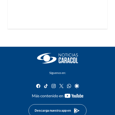
Síguenos en:
facebook
tiktok
instagram
twitter
whatsapp
google
youtube-
Más contenido en
footer
Descarga nuestra app en