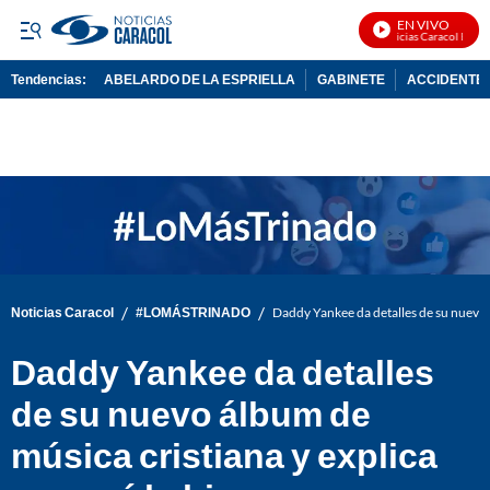
EN VIVO
Noticias Caracol En Viv
Tendencias:
ABELARDO DE LA ESPRIELLA
GABINETE
ACCIDENTE 
PUBLICIDAD
/
/
Noticias Caracol
#LOMÁSTRINADO
Daddy Yankee da detalles de su nuevo á
Daddy Yankee da detalles
de su nuevo álbum de
música cristiana y explica