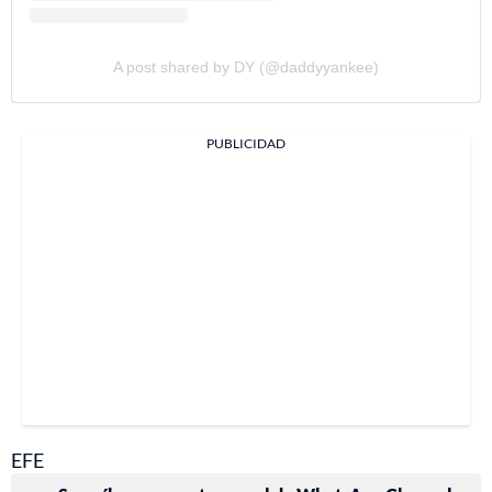
A post shared by DY (@daddyyankee)
PUBLICIDAD
EFE