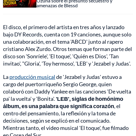
Ozuna sobre el presunto secuestro y
amenazas de Blessd
El disco, el primero del artista en tres años y lanzado
bajo DY Records, cuenta con 19 canciones, aunque solo
una colaboración, en el tema 'ABCD' junto al rapero
cristiano Alex Zurdo. Otros temas que forman parte del
disco son 'Sonríele', 'El toque', 'Quién es Dios', 'Tan
invitao', "Gloria', 'Toy hermoso', 'LEB' y 'Jezabel y Judas'.
La
producción musical
de 'Jezabel y Judas' estuvo a
cargo del puertorriqueño Sergio George, quien
colaboró con Daddy Yankee en las canciones 'De vuelta
pa' la vuelta' y 'Bonita'.
'LEB', siglas de homónimo
álbum,
es una palabra que significa corazón
, el
centro del pensamiento, la reflexión y la toma de
decisiones, según se explicó en el comunicado.
Mientras tanto, el video musical 'El toque', fue filmado
en Corea del Sur.