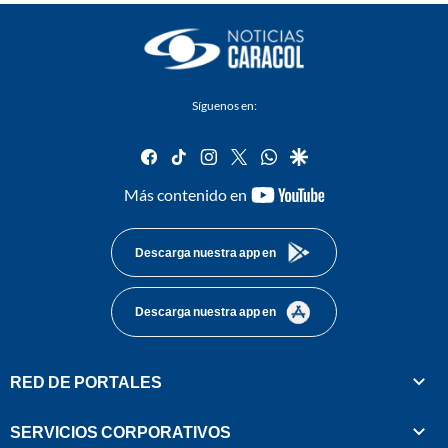
Síguenos en:
facebook
tiktok
instagram
twitter
whatsapp
google
youtube-
Más contenido en
footer
Descarga nuestra app en
Descarga nuestra app en
RED DE PORTALES
SERVICIOS CORPORATIVOS