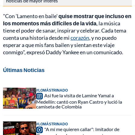
noticias de mayor interés
"Con 'Lamento en baile'
quise mostrar que incluso en
los momentos más difíciles de la vida
, la música
tiene el poder de sanar, inspirar y celebrar. Cada tema
cuenta una historia desde mi
corazón
, y no puedo
esperar a que mis fans bailen y sientan este viaje
conmigo", expresó Daddy Yankee en un comunicado.
Últimas Noticias
#LOMÁSTRINADO
Así fue la visita de Lamine Yamal a
Medellín: cantó con Ryan Castro y lució la
camiseta de Colombia
#LOMÁSTRINADO
"A mí me quieren callar": Imitador de