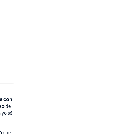
ma con
so
de
 yo sé
có que