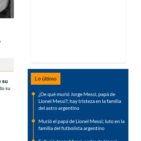
e
Lo último
e su
do su
¿De qué murió Jorge Messi, papá de
Lionel Messi?; hay tristeza en la familia
del astro argentino
Murió el papá de Lionel Messi; luto en la
familia del futbolista argentino