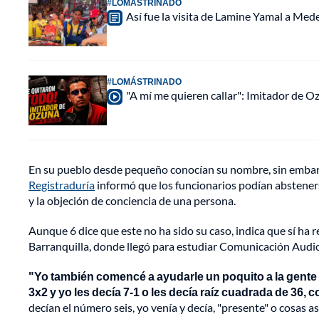
#LOMÁSTRINADO
Así fue la visita de Lamine Yamal a Med
#LOMÁSTRINADO
"A mí me quieren callar": Imitador de 
En su pueblo desde pequeño conocían su nombre, sin embargo,
Registraduría
informó que los funcionarios podían abstenerse
y la objeción de conciencia de una persona.
Aunque 6 dice que este no ha sido su caso, indica que sí ha
Barranquilla, donde llegó para estudiar Comunicación Audi
"Yo también comencé a ayudarle un poquito a la gente 
3x2 y yo les decía 7-1 o les decía raíz cuadrada de 36, c
decían el número seis, yo venía y decía, "presente" o cosas 