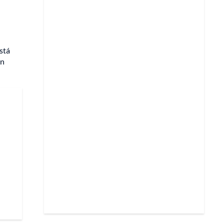
stá
un