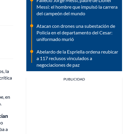
Falleció Jorge Messi, padre de Lionel
Messi: el hombre que impulsó la carrera
del campeón del mundo
Atacan con drones una subestación de
Policía en el departamento del Cesar:
uniformado murió
Abelardo de la Espriella ordena reubicar
a 117 reclusos vinculados a
negociaciones de paz
s, la
rítica
PUBLICIDAD
e, en
.
cían
do
ba a