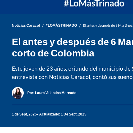
/
/
Noticias Caracol
#LOMÁSTRINADO
El antes y después de 6 Martínez
El antes y después de 6 Mar
corto de Colombia
Este joven de 23 años, oriundo del municipio de
entrevista con Noticias Caracol, contó sus sueños
Por:
Laura Valentina Mercado
1 de Sept, 2025
Actualizado: 1 De Sept, 2025