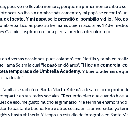
trar, pues yo no llevaba nombre, porque mi primer nombre iba a ser
Entonces, yo iba sin nombre básicamente y mi papá se encontró u
que el sexto. Y mi papá se le prendió el bombillo y dijo, 'No, es
nombre particular, pues su hermana, quien nació a las 12 del mediod
y Carmín, inspirado en una piedra preciosa de color rojo.
s en diversas ocasiones, pues colaboró con Netflix y también reali
 llama Seism la cual "le pagó en dólares".
"Hice un comercial c
tercera temporada de Umbrella Academy.
Y bueno, además de que
cipado ahí".
su familia se radicó en Santa Marta. Además, desarrolló un profund
e compartir en sus redes sociales. "Recuerdo bien que cuando hice la
pués de eso, me gustó mucho el gimnasio. Me terminé enamorando 
stante bastante bueno. Entre otras cosas, en la universidad ya ter
és y hasta ahí sería. Y tengo un estudio de fotografía en Santa Ma