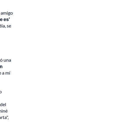
n amigo
e es'
ía, se
zó una
on
 a mí
o
del
miné
rta",