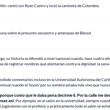
ellín: cantó con Ryan Castro y lució la camiseta de Colombia
Ozuna sobre el presunto secuestro y amenazas de Blessd
 su historia se difundió a nivel nacional cuando, hace cuatro año
 de registrar nombres que atentarían contra la dignidad, la sana c
 recibido comentarios incluso en la Universidad Autónoma del Carib
ovisual cuando el ‘boom’ por su nombre estaba más vivo que nunca
porque como que le daba pena decirme 6. Por la calle me de
osas así.
Por ejemplo, en el salón en la universidad, siempre cuan
así jugándome con el profesor y prácticamente todo el salón se echa