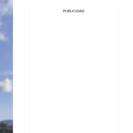
PUBLICIDAD
Facebook
X
Whatsapp
Copiar enlace
Telegram
LinkedIn