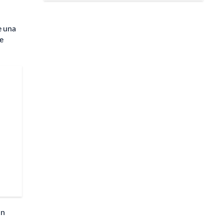
e una
ue
un