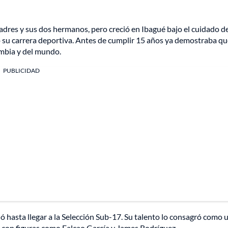
adres y sus dos hermanos, pero creció en Ibagué bajo el cuidado d
o su carrera deportiva. Antes de cumplir 15 años ya demostraba q
ombia y del mundo.
PUBLICIDAD
ó hasta llegar a la Selección Sub-17. Su talento lo consagró como 
on figuras como Falcao García y James Rodríguez.