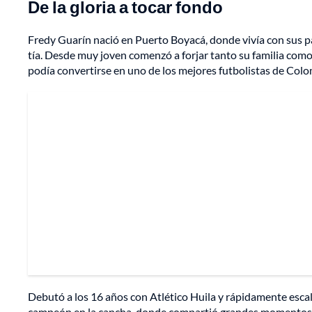
De la gloria a tocar fondo
Fredy Guarín nació en Puerto Boyacá, donde vivía con sus p
tía. Desde muy joven comenzó a forjar tanto su familia com
podía convertirse en uno de los mejores futbolistas de Col
Debutó a los 16 años con Atlético Huila y rápidamente escal
campeón en la cancha, donde compartió grandes momentos c