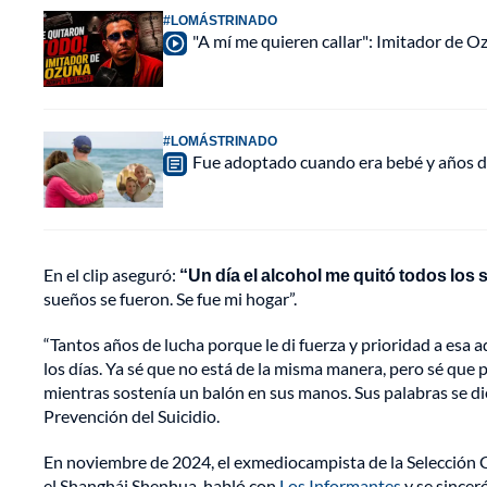
#LOMÁSTRINADO
"A mí me quieren callar": Imitador de 
#LOMÁSTRINADO
Fue adoptado cuando era bebé y años d
En el clip aseguró:
“Un día el alcohol me quitó todos los 
sueños se fueron. Se fue mi hogar”.
“Tantos años de lucha porque le di fuerza y prioridad a esa ad
los días. Ya sé que no está de la misma manera, pero sé que
mientras sostenía un balón en sus manos. Sus palabras se di
Prevención del Suicidio.
En noviembre de 2024, el exmediocampista de la Selección Col
el Shanghái Shenhua, habló con
Los Informantes
y se sinceró