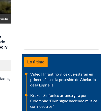
uarin13
a
ando
bol y
Lo último
Video | Infantino y los que estarán en
dades,
primera fila en la posesión de Abelardo
de la Espriella
Kraken Sinfónico arranca gira por
Colombia: "Elkin sigue haciendo música
con nosotros"