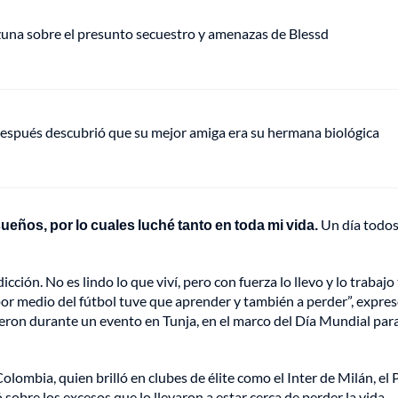
Ozuna sobre el presunto secuestro y amenazas de Blessd
espués descubrió que su mejor amiga era su hermana biológica
sueños, por lo cuales luché tanto en toda mi vida.
Un día todos
icción. No es lindo lo que viví, pero con fuerza lo llevo y lo trabaj
 por medio del fútbol tuve que aprender y también a perder”, expre
eron durante un evento en Tunja, en el marco del Día Mundial para
ombia, quien brilló en clubes de élite como el Inter de Milán, el 
 sobre los excesos que lo llevaron a estar cerca de perder la vida.