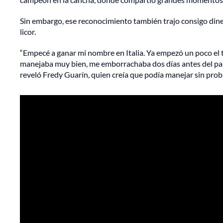
Sin embargo, ese reconocimiento también trajo consigo dinero
licor.
“Empecé a ganar mi nombre en Italia. Ya empezó un poco el t
manejaba muy bien, me emborrachaba dos días antes del part
reveló Fredy Guarín, quien creía que podía manejar sin prob