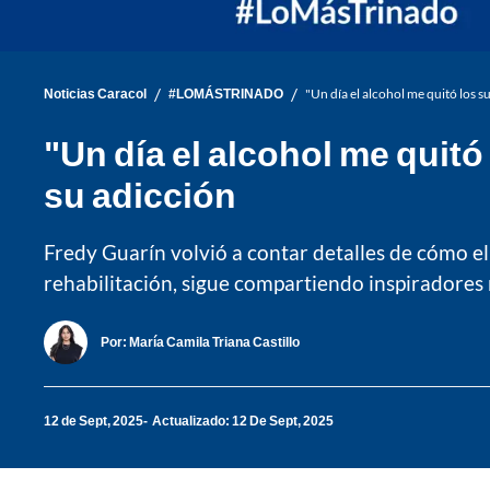
/
/
Noticias Caracol
#LOMÁSTRINADO
"Un día el alcohol me quitó los 
"Un día el alcohol me quit
su adicción
Fredy Guarín volvió a contar detalles de cómo el al
rehabilitación, sigue compartiendo inspiradores
Por:
María Camila Triana Castillo
12 de Sept, 2025
Actualizado: 12 De Sept, 2025