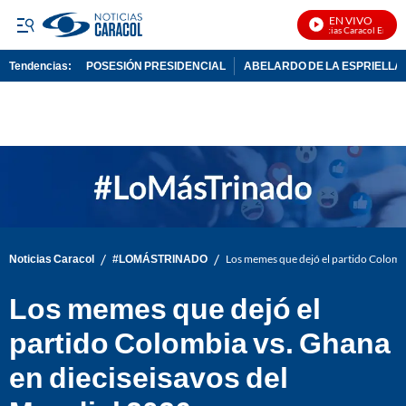
EN VIVO
Noticias Caracol En Vivo
Tendencias:
POSESIÓN PRESIDENCIAL
ABELARDO DE LA ESPRIELLA
PUBLICIDAD
/
/
Noticias Caracol
#LOMÁSTRINADO
Los memes que dejó el partido Colombi
Los memes que dejó el
partido Colombia vs. Ghana
en dieciseisavos del