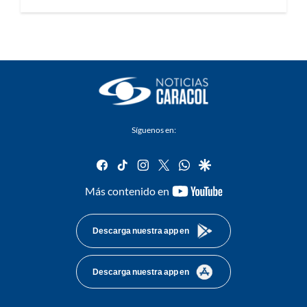
Síguenos en:
facebook
tiktok
instagram
twitter
whatsapp
google
youtube-
Más contenido en
footer
Descarga nuestra app en
Descarga nuestra app en