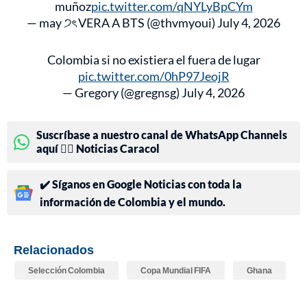
muñoz
pic.twitter.com/qNYLyBpCYm
— may ੭ৎ VERA A BTS (@thvmyoui)
July 4, 2026
Colombia si no existiera el fuera de lugar
pic.twitter.com/0hP97JeojR
— Gregory (@gregnsg)
July 4, 2026
Suscríbase a nuestro canal de WhatsApp Channels
aquí 👉🏻 Noticias Caracol
✔️ Síganos en Google Noticias con toda la
información de Colombia y el mundo.
Relacionados
Selección Colombia
Copa Mundial FIFA
Ghana