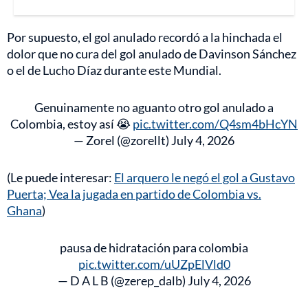
Por supuesto, el gol anulado recordó a la hinchada el
dolor que no cura del gol anulado de Davinson Sánchez
o el de Lucho Díaz durante este Mundial.
Genuinamente no aguanto otro gol anulado a
Colombia, estoy así 😭
pic.twitter.com/Q4sm4bHcYN
— Zorel (@zorellt)
July 4, 2026
(Le puede interesar:
El arquero le negó el gol a Gustavo
Puerta; Vea la jugada en partido de Colombia vs.
Ghana
)
pausa de hidratación para colombia
pic.twitter.com/uUZpElVld0
— D A L B (@zerep_dalb)
July 4, 2026