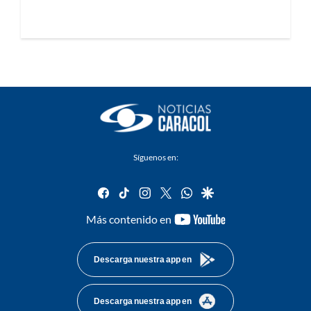
Síguenos en:
facebook
tiktok
instagram
twitter
whatsapp
google
youtube-
Más contenido en
footer
Descarga nuestra app en
Descarga nuestra app en