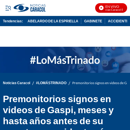
EN VIVO
Noticias Caracol En Vivo
Tendencias:
ABELARDO DE LA ESPRIELLA
GABINETE
ACCIDENTE 
PUBLICIDAD
/
/
Noticias Caracol
#LOMÁSTRINADO
Premonitorios signos en videos de Gas
Premonitorios signos en
videos de Gaspi, meses y
hasta años antes de su