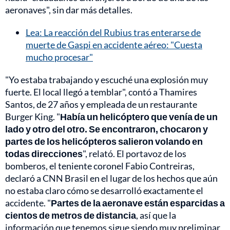
aeronaves", sin dar más detalles.
Lea: La reacción del Rubius tras enterarse de
muerte de Gaspi en accidente aéreo: "Cuesta
mucho procesar"
"Yo estaba trabajando y escuché una explosión muy
fuerte. El local llegó a temblar", contó a Thamires
Santos, de 27 años y empleada de un restaurante
Burger King. "
Había un helicóptero que venía de un
lado y otro del otro. Se encontraron, chocaron y
partes de los helicópteros salieron volando en
todas direcciones
", relató. El portavoz de los
bomberos, el teniente coronel Fabio Contreiras,
declaró a CNN Brasil en el lugar de los hechos que aún
no estaba claro cómo se desarrolló exactamente el
accidente. "
Partes de la aeronave están esparcidas a
cientos de metros de distancia
, así que la
información que tenemos sigue siendo muy preliminar