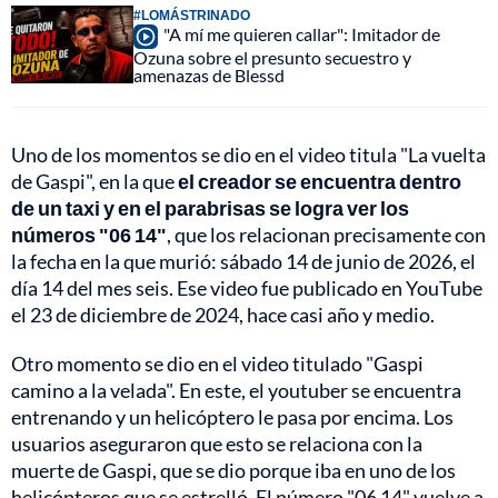
#LOMÁSTRINADO
"A mí me quieren callar": Imitador de
Ozuna sobre el presunto secuestro y
amenazas de Blessd
Uno de los momentos se dio en el video titula "La vuelta
de Gaspi", en la que
el creador se encuentra dentro
de un taxi y en el parabrisas se logra ver los
números "06 14"
, que los relacionan precisamente con
la fecha en la que murió: sábado 14 de junio de 2026, el
día 14 del mes seis. Ese video fue publicado en YouTube
el 23 de diciembre de 2024, hace casi año y medio.
Otro momento se dio en el video titulado "Gaspi
camino a la velada". En este, el youtuber se encuentra
entrenando y un helicóptero le pasa por encima. Los
usuarios aseguraron que esto se relaciona con la
muerte de Gaspi, que se dio porque iba en uno de los
helicópteros que se estrelló. El número "06 14" vuelve a