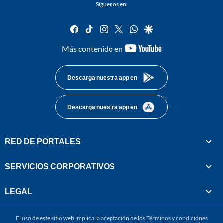
Síguenos en:
facebook
tiktok
instagram
twitter
whatsapp
google
youtube-
Más contenido en
footer
Descarga nuestra app en
Descarga nuestra app en
RED DE PORTALES
SERVICIOS CORPORATIVOS
LEGAL
El uso de este sitio web implica la aceptación de los
Términos y condiciones