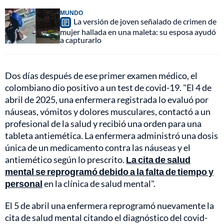
MUNDO
La versión de joven señalado de crimen de
mujer hallada en una maleta: su esposa ayudó
a capturarlo
Dos días después de ese primer examen médico, el
colombiano dio positivo a un test de covid-19. "El 4 de
abril de 2025, una enfermera registrada lo evaluó por
náuseas, vómitos y dolores musculares, contactó a un
profesional de la salud y recibió una orden para una
tableta antiemética. La enfermera administró una dosis
única de un medicamento contra las náuseas y el
antiemético según lo prescrito.
La cita de salud
mental se reprogramó debido a la falta de tiempo y
personal
en la clínica de salud mental".
El 5 de abril una enfermera reprogramó nuevamente la
cita de salud mental citando el diagnóstico del covid-