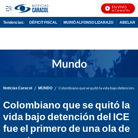
EN VIVO
Noticias Caracol En Vivo
Tendencias:
DÉFICIT FISCAL
MURIÓ ALFONSO LIZARAZO
ABELARDO
PUBLICIDAD
/
/
Noticias Caracol
MUNDO
Colombiano que se quitó la vida bajo detención de
Colombiano que se quitó la
vida bajo detención del ICE
fue el primero de una ola de