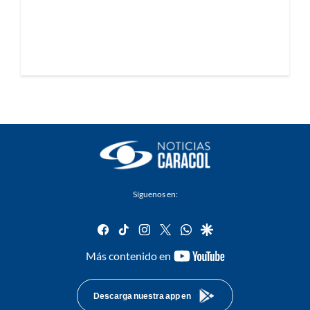
Síguenos en:
facebook
tiktok
instagram
twitter
whatsapp
google
youtube-
Más contenido en
footer
Descarga nuestra app en