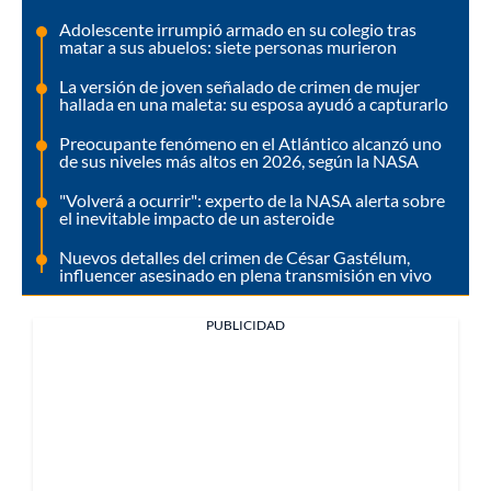
Adolescente irrumpió armado en su colegio tras
matar a sus abuelos: siete personas murieron
La versión de joven señalado de crimen de mujer
hallada en una maleta: su esposa ayudó a capturarlo
Preocupante fenómeno en el Atlántico alcanzó uno
de sus niveles más altos en 2026, según la NASA
"Volverá a ocurrir": experto de la NASA alerta sobre
el inevitable impacto de un asteroide
Nuevos detalles del crimen de César Gastélum,
influencer asesinado en plena transmisión en vivo
PUBLICIDAD