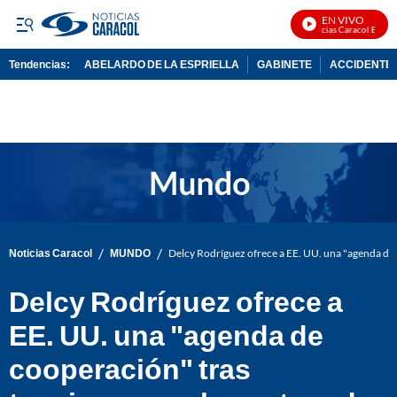
EN VIVO
Noticias Caracol En Vivo
Tendencias:
ABELARDO DE LA ESPRIELLA
GABINETE
ACCIDENTE 
PUBLICIDAD
/
/
Noticias Caracol
MUNDO
Delcy Rodríguez ofrece a EE. UU. una "agenda de
Delcy Rodríguez ofrece a
EE. UU. una "agenda de
cooperación" tras