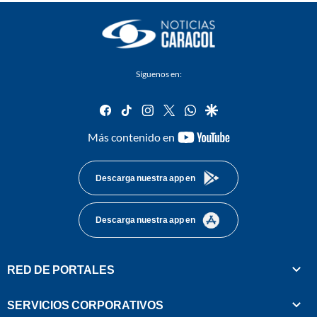
Síguenos en:
facebook
tiktok
instagram
twitter
whatsapp
google
youtube-
Más contenido en
footer
Descarga nuestra app en
Descarga nuestra app en
RED DE PORTALES
SERVICIOS CORPORATIVOS