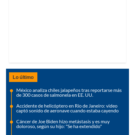
Lo último
México analiza chiles jalapeños tras reportarse más
de 300 casos de salmonela en EE. UU.
Accidente de helicóptero en Río de Janeiro: video
captó sonido de aeronave cuando estaba cayendo
Cáncer de Joe Biden hizo metástasis y es muy
doloroso, según su hijo: "Se ha extendido"