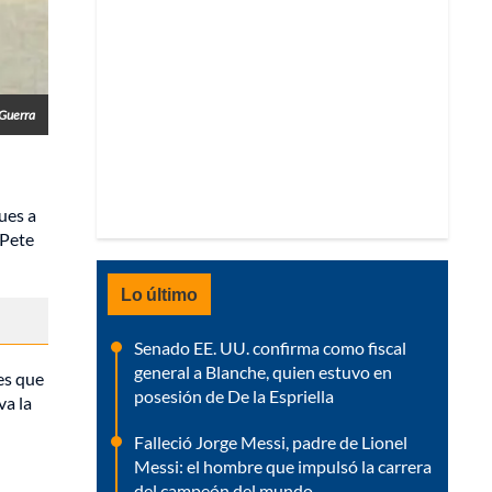
Guerra
ues a
 Pete
Lo último
Senado EE. UU. confirma como fiscal
general a Blanche, quien estuvo en
es que
posesión de De la Espriella
va la
Falleció Jorge Messi, padre de Lionel
Messi: el hombre que impulsó la carrera
del campeón del mundo