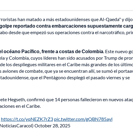
erroristas han matado a más estadounidenses que Al-Qaeda" y dijo
 golpe reportado contra embarcaciones supuestamente car
cabo desde que empezó sus operaciones contra el narcotráfico, pr
el océano Pacífico, frente a costas de Colombia
. Este nuevo g
uela y Colombia, cuyos líderes han sido acusados por Trump de pr
e los despliegues militares en el Caribe más grandes de los últim
los aviones de combate, que ya se encuentran allí, se sumó el porta
stadounidense, que el Pentágono desplegó el pasado viernes y se
 Pete Hegseth, confirmó que 14 personas fallecieron en nuevos ata
ciones en el Caribe.
n
https://t.co/yqNEZK7rZ3
pic.twitter.com/gQBN785ayl
NoticiasCaracol)
October 28, 2025