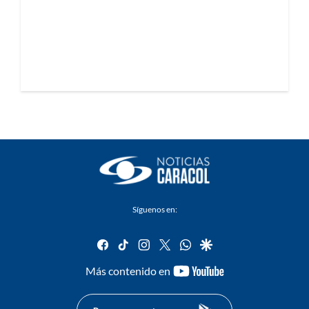
Síguenos en:
facebook
tiktok
instagram
twitter
whatsapp
google
youtube-
Más contenido en
footer