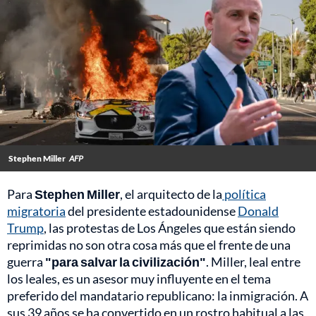
Stephen Miller
AFP
Para
Stephen Miller
, el arquitecto de la
política
migratoria
del presidente estadounidense
Donald
Trump
, las protestas de Los Ángeles que están siendo
reprimidas no son otra cosa más que el frente de una
guerra
"para salvar la civilización"
. Miller, leal entre
los leales, es un asesor muy influyente en el tema
preferido del mandatario republicano: la inmigración. A
sus 39 años se ha convertido en un rostro habitual a las