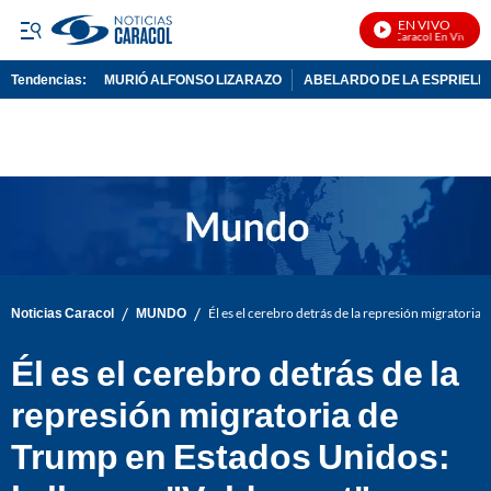
EN VIVO
Noticias Caracol En Vivo
Tendencias:
MURIÓ ALFONSO LIZARAZO
ABELARDO DE LA ESPRIELL
PUBLICIDAD
/
/
Noticias Caracol
MUNDO
Él es el cerebro detrás de la represión migratori
Él es el cerebro detrás de la
represión migratoria de
Trump en Estados Unidos: