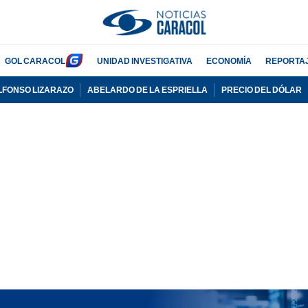
GOL CARACOL
UNIDAD INVESTIGATIVA
ECONOMÍA
REPORTA
LFONSO LIZARAZO
ABELARDO DE LA ESPRIELLA
PRECIO DEL DÓLAR
PUBLICIDAD