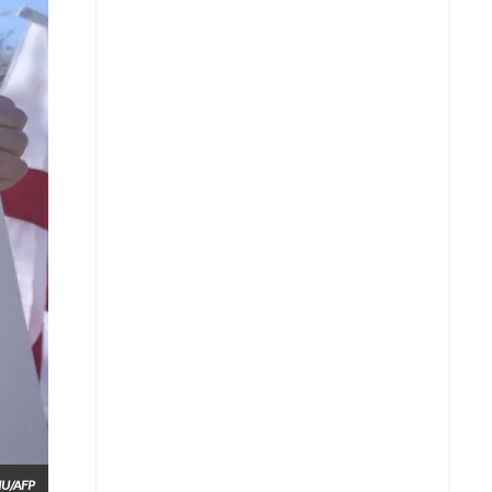
Whatsapp
Copiar enlace
Telegram
LinkedIn
IU/AFP