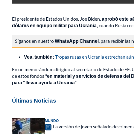
El presidente de Estados Unidos, Joe Biden,
aprobó este sá
dólares en equipo militar para Ucrania,
cuando Rusia rec
Síganos en nuestro
WhatsApp Channel
, para recibir las
Vea, también:
Tropas rusas en Ucrania estrechan aún 
En un memorándum dirigido al secretario de Estado de EE. UU
de estos fondos "
en material y servicios de defensa del
para "llevar ayuda a Ucrania
".
Últimas Noticias
MUNDO
La versión de joven señalado de crimen 