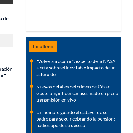
s de
Lo último
"Volverá a ocurrir": experto de la NASA
alerta sobre el inevitable impacto de un
eración
asteroide
ar",
Nuevos detalles del crimen de César
Gastélum, influencer asesinado en plena
transmisión en vivo
Un hombre guardó el cadáver de su
padre para seguir cobrando la pensión:
nadie supo de su deceso