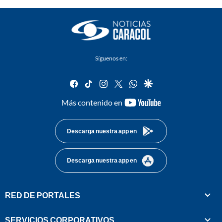
Síguenos en:
facebook
tiktok
instagram
twitter
whatsapp
google
youtube-
Más contenido en
footer
Descarga nuestra app en
Descarga nuestra app en
RED DE PORTALES
SERVICIOS CORPORATIVOS