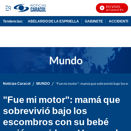
EN VIVO
Noticias Caracol En Vivo
Tendencias:
ABELARDO DE LA ESPRIELLA
GABINETE
ACCIDENTE 
PUBLICIDAD
/
/
Noticias Caracol
MUNDO
"Fue mi motor": mamá que sobrevivió bajo los es
"Fue mi motor": mamá que
sobrevivió bajo los
escombros con su bebé