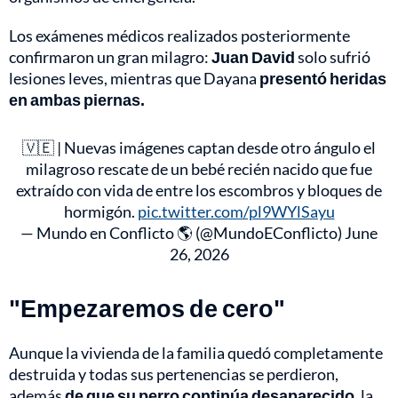
Los exámenes médicos realizados posteriormente
confirmaron un gran milagro:
Juan David
solo sufrió
lesiones leves, mientras que Dayana
presentó heridas
en ambas piernas.
🇻🇪 | Nuevas imágenes captan desde otro ángulo el
milagroso rescate de un bebé recién nacido que fue
extraído con vida de entre los escombros y bloques de
hormigón.
pic.twitter.com/pl9WYlSayu
— Mundo en Conflicto 🌎 (@MundoEConflicto)
June
26, 2026
"Empezaremos de cero"
Aunque la vivienda de la familia quedó completamente
destruida y todas sus pertenencias se perdieron,
además
de que su perro continúa desaparecido
, la