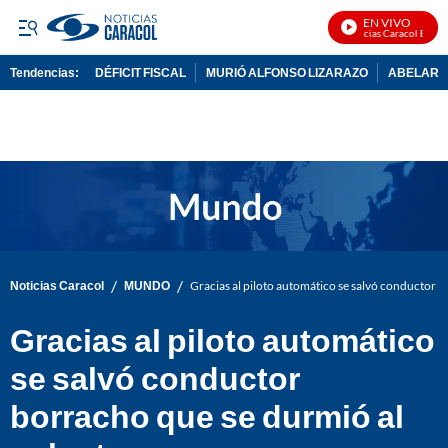
EN VIVO
Noticias Caracol En Viv
Tendencias:
DÉFICIT FISCAL
MURIÓ ALFONSO LIZARAZO
ABELARDO
PUBLICIDAD
/
/
Noticias Caracol
MUNDO
Gracias al piloto automático se salvó conductor b
Gracias al piloto automático
se salvó conductor
borracho que se durmió al