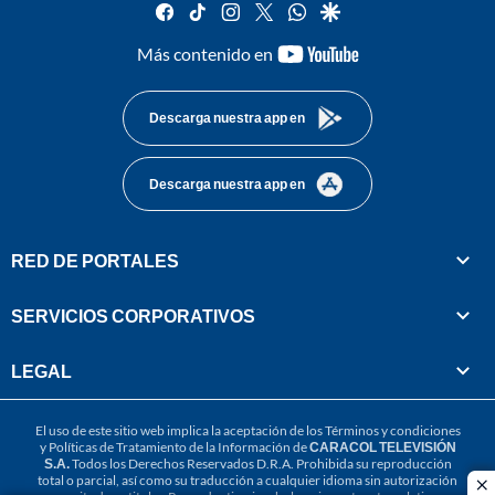
facebook
tiktok
instagram
twitter
whatsapp
google
youtube-
Más contenido en
footer
Descarga nuestra app en
Descarga nuestra app en
RED DE PORTALES
SERVICIOS CORPORATIVOS
LEGAL
El uso de este sitio web implica la aceptación de los
Términos y condiciones
y
Políticas de Tratamiento de la Información
de
CARACOL TELEVISIÓN
S.A.
Todos los Derechos Reservados D.R.A. Prohibida su reproducción
total o parcial, así como su traducción a cualquier idioma sin autorización
cl