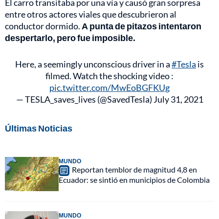
El carro transitaba por una vía y causó gran sorpresa
entre otros actores viales que descubrieron al
conductor dormido.
A punta de pitazos intentaron
despertarlo, pero fue imposible.
Here, a seemingly unconscious driver in a
#Tesla
is
filmed. Watch the shocking video :
pic.twitter.com/MwEoBGFKUg
— TESLA_saves_lives (@SavedTesla)
July 31, 2021
Últimas Noticias
MUNDO
Reportan temblor de magnitud 4,8 en
Ecuador: se sintió en municipios de Colombia
MUNDO