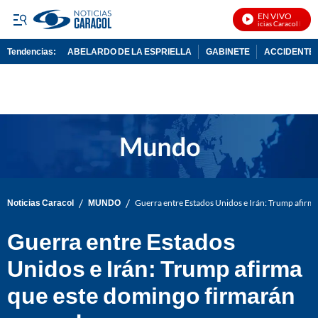
EN VIVO
Noticias Caracol En Viv
Tendencias:
ABELARDO DE LA ESPRIELLA
GABINETE
ACCIDENTE 
PUBLICIDAD
/
/
Noticias Caracol
MUNDO
Guerra entre Estados Unidos e Irán: Trump afirm
Guerra entre Estados
Unidos e Irán: Trump afirma
que este domingo firmarán