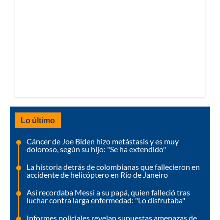
Lo último
Cáncer de Joe Biden hizo metástasis y es muy
doloroso, según su hijo: "Se ha extendido"
La historia detrás de colombianas que fallecieron en
accidente de helicóptero en Río de Janeiro
Así recordaba Messi a su papá, quien falleció tras
luchar contra larga enfermedad: "Lo disfrutaba"
Informes policiales revelan supuestas amenazas de