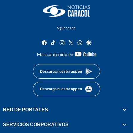
Síguenos en:
facebook
tiktok
instagram
twitter
whatsapp
google
youtube-
Más contenido en
footer
Descarga nuestra app en
Descarga nuestra app en
RED DE PORTALES
SERVICIOS CORPORATIVOS