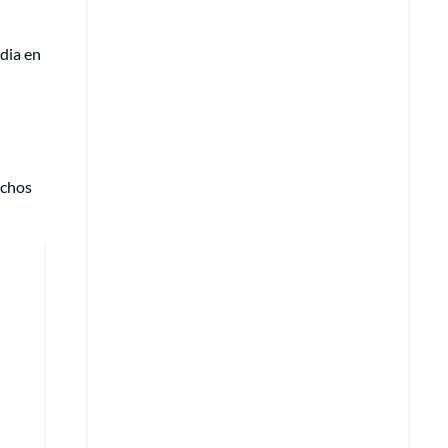
rdia en
echos