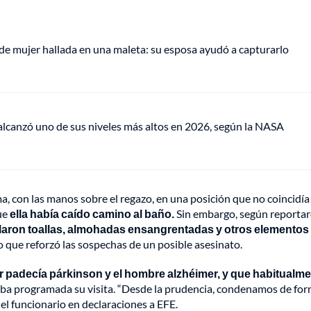
de mujer hallada en una maleta: su esposa ayudó a capturarlo
lcanzó uno de sus niveles más altos en 2026, según la NASA
a, con las manos sobre el regazo, en una posición que no coincidía
ue
ella había caído camino al baño.
Sin embargo, según reporta
llaron toallas, almohadas ensangrentadas y otros elementos
o que reforzó las sospechas de un posible asesinato.
er padecía párkinson y el hombre alzhéimer, y que habitualm
taba programada su visita. “Desde la prudencia, condenamos de fo
 el funcionario en declaraciones a EFE.