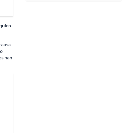
 quien
 causa
do
ños han