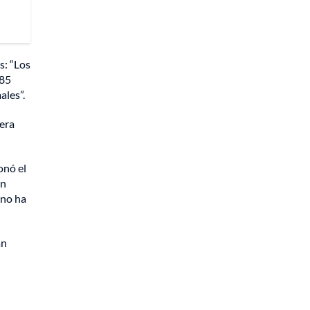
s: “Los
 85
ales”.
mera
onó el
un
 no ha
an