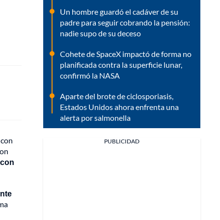
Un hombre guardó el cadáver de su
padre para seguir cobrando la pensión:
nadie supo de su deceso
Cohete de SpaceX impactó de forma no
planificada contra la superficie lunar,
confirmó la NASA
Aparte del brote de ciclosporiasis,
Estados Unidos ahora enfrenta una
alerta por salmonella
 con
PUBLICIDAD
ron
 con
ente
rma