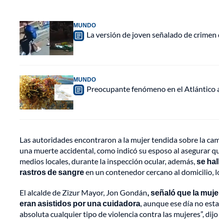
MUNDO
La versión de joven señalado de crimen 
MUNDO
Preocupante fenómeno en el Atlántico a
Las autoridades encontraron a la mujer tendida sobre la cam
una muerte accidental, como indicó su esposo al asegurar q
medios locales, durante la inspección ocular, además,
se ha
rastros de sangre
en un contenedor cercano al domicilio, l
El alcalde de Zizur Mayor, Jon Gondán
, señaló que la muj
eran asistidos por una cuidadora
, aunque ese día no es
absoluta cualquier tipo de violencia contra las mujeres”, dijo