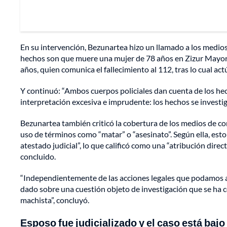
En su intervención, Bezunartea hizo un llamado a los medios
hechos son que muere una mujer de 78 años en Zizur Mayor a
años, quien comunica el fallecimiento al 112, tras lo cual act
Y continuó: “Ambos cuerpos policiales dan cuenta de los he
interpretación excesiva e imprudente: los hechos se investi
Bezunartea también criticó la cobertura de los medios de c
uso de términos como “matar” o “asesinato”. Según ella, esto
atestado judicial”, lo que calificó como una “atribución dire
concluido.
“Independientemente de las acciones legales que podamos ac
dado sobre una cuestión objeto de investigación que se ha c
machista”, concluyó.
Esposo fue judicializado y el caso está bajo