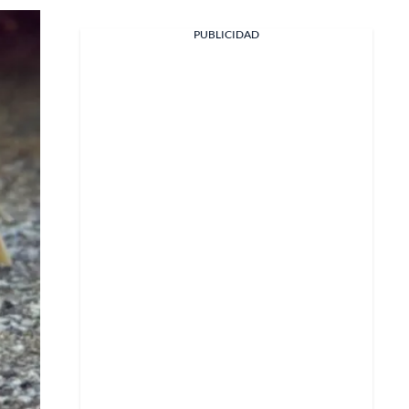
PUBLICIDAD
Facebook
X
Whatsapp
Copiar enlace
Telegram
LinkedIn