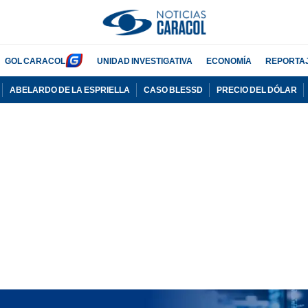
GOL CARACOL
UNIDAD INVESTIGATIVA
ECONOMÍA
REPORTA
ABELARDO DE LA ESPRIELLA
CASO BLESSD
PRECIO DEL DÓLAR
PUBLICIDAD