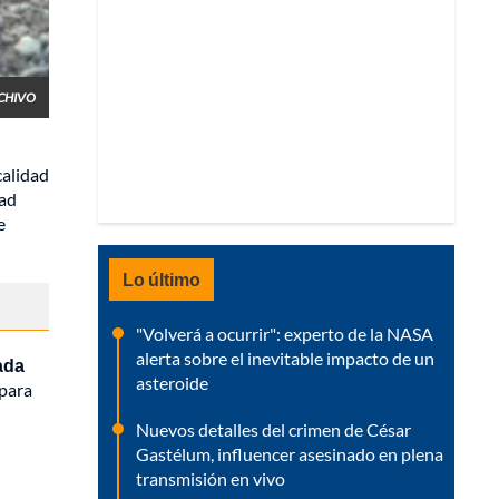
CHIVO
calidad
dad
e
Lo último
"Volverá a ocurrir": experto de la NASA
alerta sobre el inevitable impacto de un
ada
asteroide
 para
Nuevos detalles del crimen de César
Gastélum, influencer asesinado en plena
transmisión en vivo