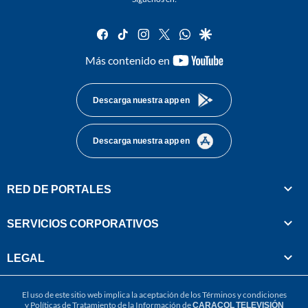
facebook
tiktok
instagram
twitter
whatsapp
google
youtube-
Más contenido en
footer
Descarga nuestra app en
Descarga nuestra app en
RED DE PORTALES
SERVICIOS CORPORATIVOS
LEGAL
El uso de este sitio web implica la aceptación de los
Términos y condiciones
y
Políticas de Tratamiento de la Información
de
CARACOL TELEVISIÓN