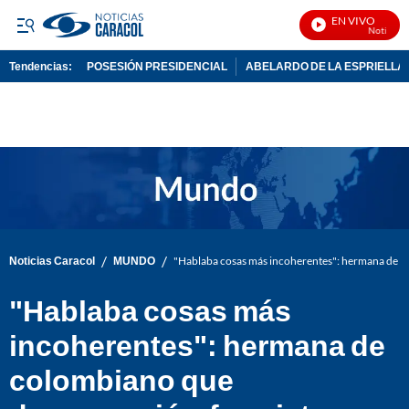
EN VIVO
Noticias Ca
Tendencias:
POSESIÓN PRESIDENCIAL
ABELARDO DE LA ESPRIELLA
PUBLICIDAD
/
/
Noticias Caracol
MUNDO
"Hablaba cosas más incoherentes": hermana de col
"Hablaba cosas más
incoherentes": hermana de
colombiano que