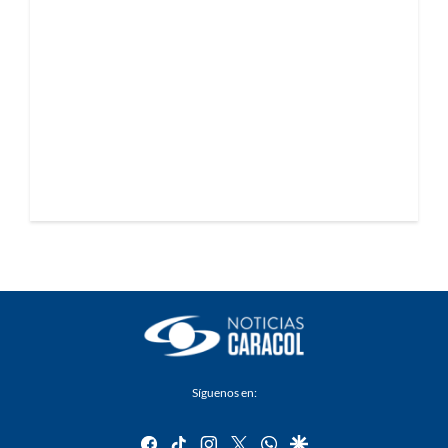
Síguenos en:
facebook
tiktok
instagram
twitter
whatsapp
google