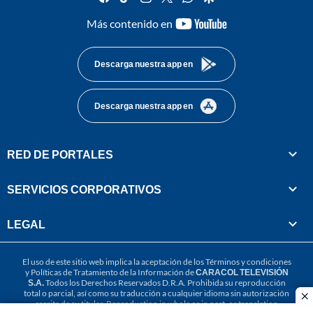
youtube-
Más contenido en
footer
Descarga nuestra app en
Descarga nuestra app en
RED DE PORTALES
SERVICIOS CORPORATIVOS
LEGAL
El uso de este sitio web implica la aceptación de los
Términos y condiciones
y
Políticas de Tratamiento de la Información
de
CARACOL TELEVISIÓN
S.A.
Todos los Derechos Reservados D.R.A. Prohibida su reproducción
total o parcial, así como su traducción a cualquier idioma sin autorización
cl
escrita de su titular. Reproduction in whole or in part, or translation