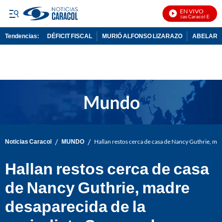
EN VIVO
Noticias Caracol En Vivo
Tendencias:
DÉFICIT FISCAL
MURIÓ ALFONSO LIZARAZO
ABELARDO
PUBLICIDAD
/
/
Noticias Caracol
MUNDO
Hallan restos cerca de casa de Nancy Guthrie, ma
Hallan restos cerca de casa
de Nancy Guthrie, madre
desaparecida de la