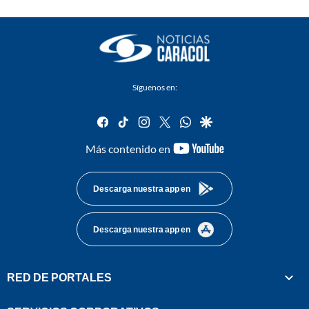
Síguenos en:
facebook
tiktok
instagram
twitter
whatsapp
google
youtube-
Más contenido en
footer
Descarga nuestra app en
Descarga nuestra app en
RED DE PORTALES