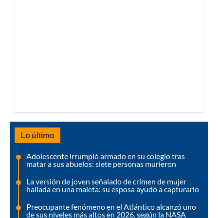
Lo último
Adolescente irrumpió armado en su colegio tras
matar a sus abuelos: siete personas murieron
La versión de joven señalado de crimen de mujer
hallada en una maleta: su esposa ayudó a capturarlo
Preocupante fenómeno en el Atlántico alcanzó uno
de sus niveles más altos en 2026, según la NASA