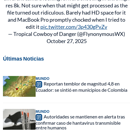
res 8k. Not sure when that might get processed as the
file turned out ridiculous. Barely had HD space for it
and MacBook Pro promptly chocked when I tried to
edit it
pic.twitter.com/3p430gPvZv
— Tropical Cowboy of Danger (@FlynonymousWX)
October 27, 2025
Últimas Noticias
MUNDO
Reportan temblor de magnitud 4,8 en
Ecuador: se sintió en municipios de Colombia
MUNDO
Autoridades se mantienen en alerta tras
confirmar caso de hantavirus transmisible
entre humanos