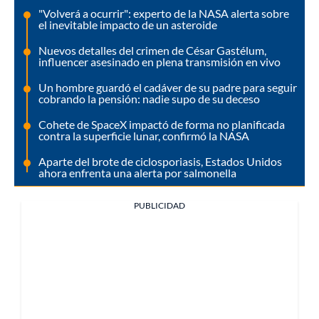
"Volverá a ocurrir": experto de la NASA alerta sobre
el inevitable impacto de un asteroide
Nuevos detalles del crimen de César Gastélum,
influencer asesinado en plena transmisión en vivo
Un hombre guardó el cadáver de su padre para seguir
cobrando la pensión: nadie supo de su deceso
Cohete de SpaceX impactó de forma no planificada
contra la superficie lunar, confirmó la NASA
Aparte del brote de ciclosporiasis, Estados Unidos
ahora enfrenta una alerta por salmonella
PUBLICIDAD