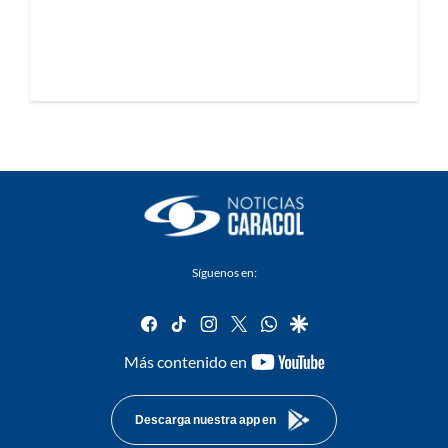
Síguenos en:
facebook
tiktok
instagram
twitter
whatsapp
google
youtube-
Más contenido en
footer
Descarga nuestra app en