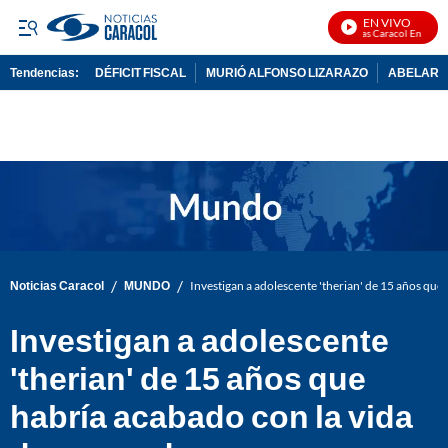
EN VIVO
Noticias Caracol En Vivo
Tendencias:
DÉFICIT FISCAL
MURIÓ ALFONSO LIZARAZO
ABELARDO
PUBLICIDAD
/
/
Noticias Caracol
MUNDO
Investigan a adolescente 'therian' de 15 años que
Investigan a adolescente
'therian' de 15 años que
habría acabado con la vida