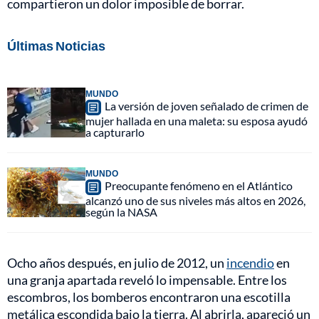
compartieron un dolor imposible de borrar.
Últimas Noticias
MUNDO
La versión de joven señalado de crimen de
mujer hallada en una maleta: su esposa ayudó
a capturarlo
MUNDO
Preocupante fenómeno en el Atlántico
alcanzó uno de sus niveles más altos en 2026,
según la NASA
Ocho años después, en julio de 2012, un
incendio
en
una granja apartada reveló lo impensable. Entre los
escombros, los bomberos encontraron una escotilla
metálica escondida bajo la tierra. Al abrirla, apareció un