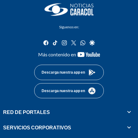
Síguenos en:
facebook
tiktok
instagram
twitter
whatsapp
google
youtube-
Más contenido en
footer
Descarga nuestra app en
Descarga nuestra app en
RED DE PORTALES
SERVICIOS CORPORATIVOS