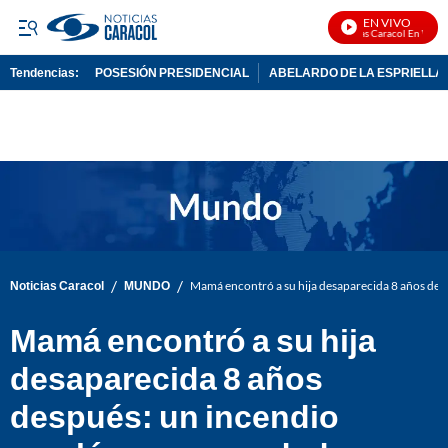
EN VIVO
Noticias Caracol En Vivo
Tendencias:
POSESIÓN PRESIDENCIAL
ABELARDO DE LA ESPRIELLA
PUBLICIDAD
/
/
Noticias Caracol
MUNDO
Mamá encontró a su hija desaparecida 8 años des
Mamá encontró a su hija
desaparecida 8 años
después: un incendio