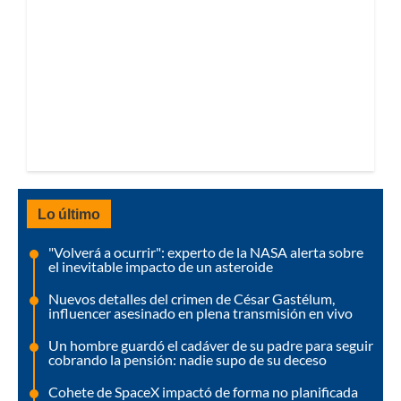
Lo último
"Volverá a ocurrir": experto de la NASA alerta sobre
el inevitable impacto de un asteroide
Nuevos detalles del crimen de César Gastélum,
influencer asesinado en plena transmisión en vivo
Un hombre guardó el cadáver de su padre para seguir
cobrando la pensión: nadie supo de su deceso
Cohete de SpaceX impactó de forma no planificada