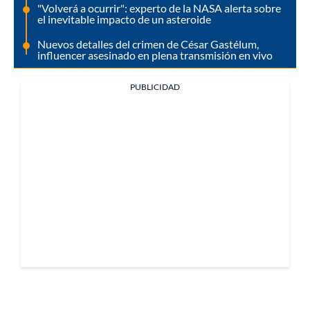
"Volverá a ocurrir": experto de la NASA alerta sobre
el inevitable impacto de un asteroide
Nuevos detalles del crimen de César Gastélum,
influencer asesinado en plena transmisión en vivo
PUBLICIDAD