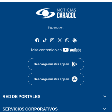
Síguenos en:
facebook
tiktok
instagram
twitter
whatsapp
google
youtube-
Más contenido en
footer
Descarga nuestra app en
Descarga nuestra app en
RED DE PORTALES
SERVICIOS CORPORATIVOS